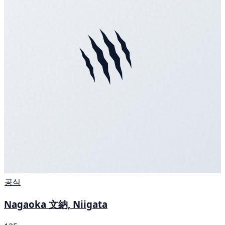
공식
Nagaoka 文納, Niigata