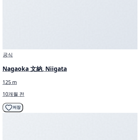
공식
Nagaoka 文納, Niigata
125 m
10개월 전
저장