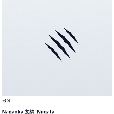
공식
Nagaoka 文納, Niigata