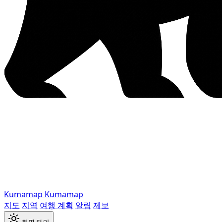
Kumamap
Kumamap
지도
지역
여행 계획
알림
제보