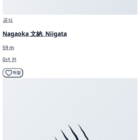
공식
Nagaoka 文納, Niigata
59 m
0년 전
저장