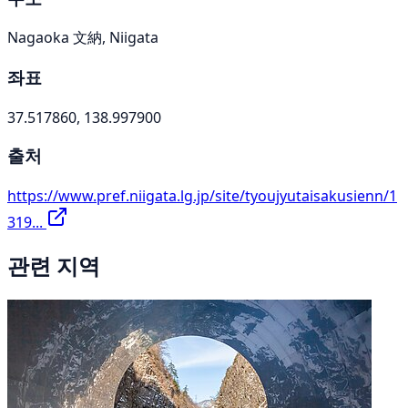
Nagaoka 文納, Niigata
좌표
37.517860, 138.997900
출처
https://www.pref.niigata.lg.jp/site/tyoujyutaisakusienn/1
319...
관련 지역