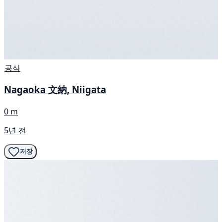
공식
Nagaoka 文納, Niigata
0 m
5년 전
저장