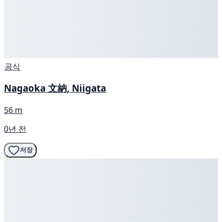
공식
Nagaoka 文納, Niigata
56 m
0년 전
저장