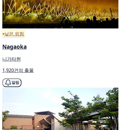
낮은 위험
Nagaoka
니가타현
1,920건의 출몰
알림