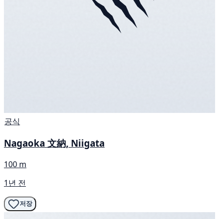
공식
Nagaoka 文納, Niigata
100 m
1년 전
저장