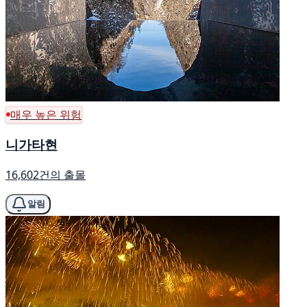
매우 높은 위험
니가타현
16,602건의 출몰
알림