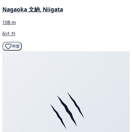
Nagaoka 文納, Niigata
108 m
6년 전
저장