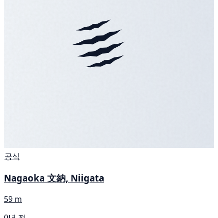
공식
Nagaoka 文納, Niigata
59 m
0년 전