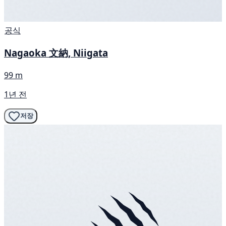
공식
Nagaoka 文納, Niigata
99 m
1년 전
저장