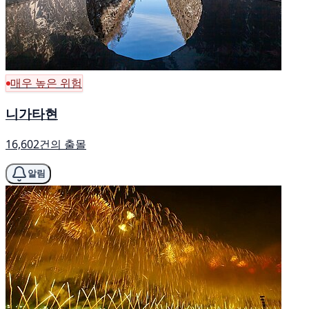
매우 높은 위험
니가타현
16,602건의 출몰
알림