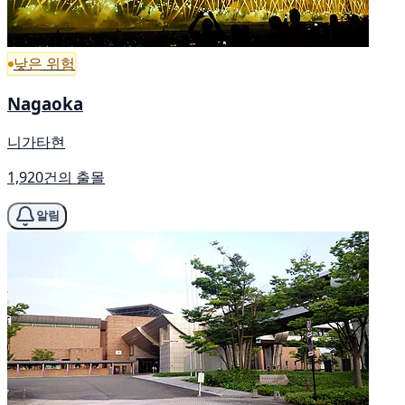
낮은 위험
Nagaoka
니가타현
1,920건의 출몰
알림