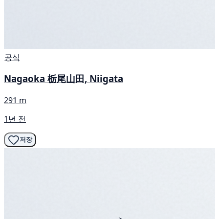
공식
Nagaoka 栃尾山田, Niigata
291 m
1년 전
저장