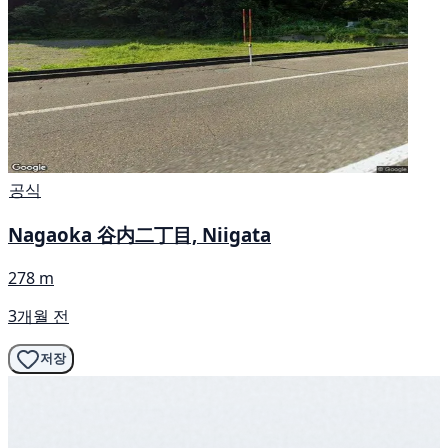
공식
Nagaoka 谷内二丁目, Niigata
278 m
3개월 전
저장