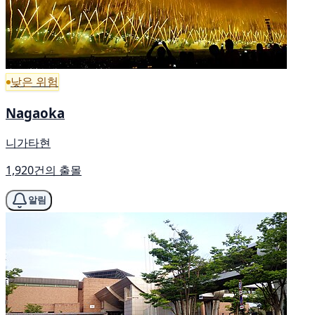
낮은 위험
Nagaoka
니가타현
1,920건의 출몰
알림