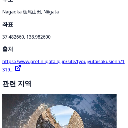
Nagaoka 栃尾山田, Niigata
좌표
37.482660, 138.982600
출처
https://www.pref.niigata.lg.jp/site/tyoujyutaisakusienn/1
319...
관련 지역