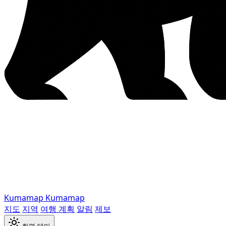
Kumamap
Kumamap
지도
지역
여행 계획
알림
제보