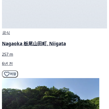
공식
Nagaoka 栃尾山田町, Niigata
257 m
6년 전
저장