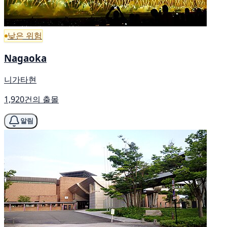
낮은 위험
Nagaoka
니가타현
1,920건의 출몰
알림