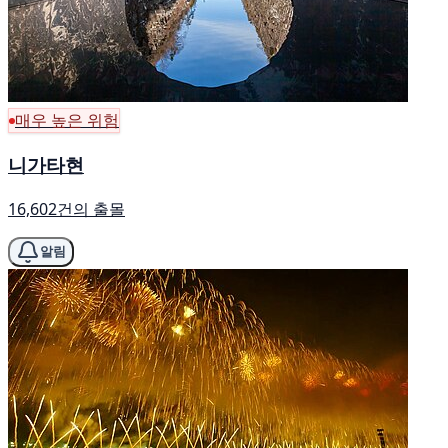
매우 높은 위험
니가타현
16,602건의 출몰
알림