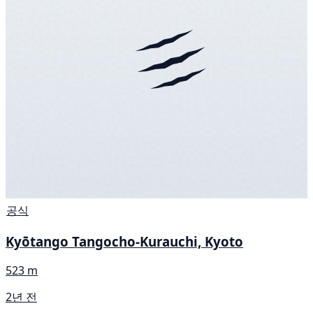
공식
Kyōtango Tangocho-Kurauchi, Kyoto
523 m
2년 전