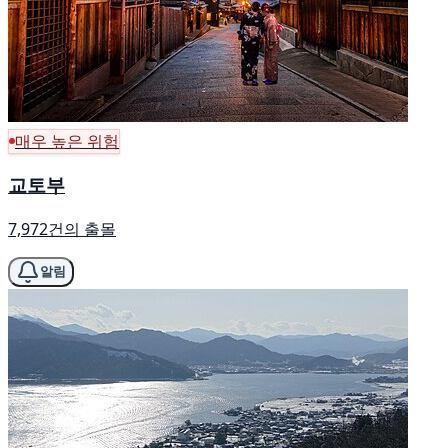
매우 높은 위험
교토부
7,972건의 출몰
알림