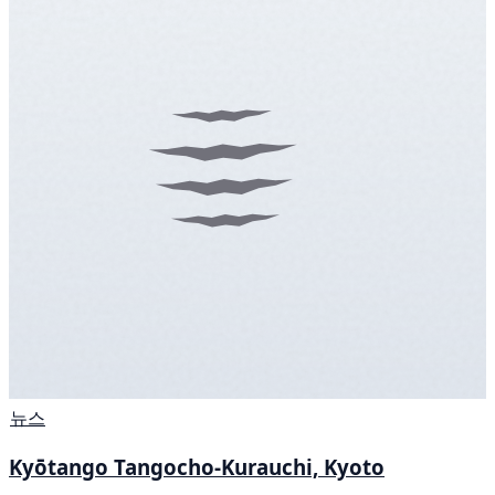
뉴스
Kyōtango Tangocho-Kurauchi, Kyoto