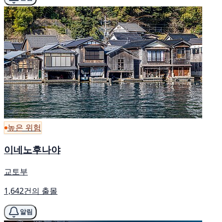
높은 위험
이네노후나야
교토부
1,642건의 출몰
알림