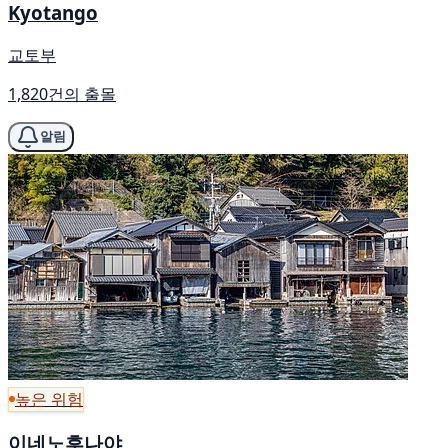
Kyotango
교토부
1,820건의 출몰
알림
높은 위험
이네노후나야