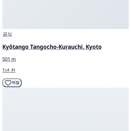
공식
Kyōtango Tangocho-Kurauchi, Kyoto
501 m
1년 전
저장