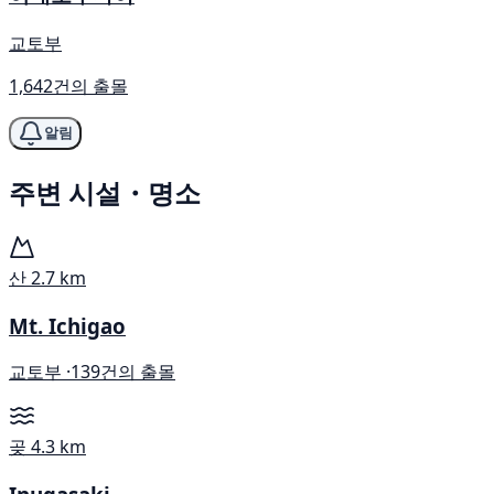
교토부
1,642건의 출몰
알림
주변 시설・명소
산
2.7 km
Mt. Ichigao
교토부 ·
139건의 출몰
곶
4.3 km