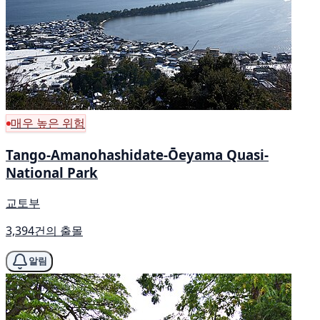
매우 높은 위험
Tango-Amanohashidate-Ōeyama Quasi-
National Park
교토부
3,394건의 출몰
알림