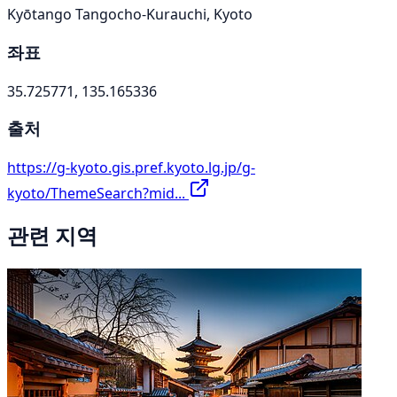
Kyōtango Tangocho-Kurauchi, Kyoto
좌표
35.725771, 135.165336
출처
https://g-kyoto.gis.pref.kyoto.lg.jp/g-
kyoto/ThemeSearch?mid...
관련 지역