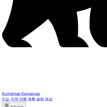
Kumamap
Kumamap
지도
지역
여행 계획
알림
제보