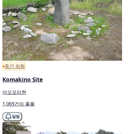
중간 위험
Komakino Site
아오모리현
1,069건의 출몰
알림