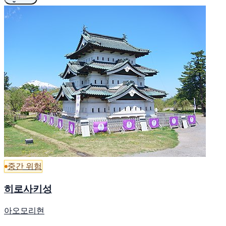
중간 위험
히로사키성
아오모리현