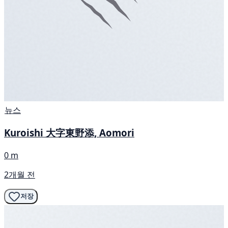
뉴스
Kuroishi 大字東野添, Aomori
0 m
2개월 전
저장