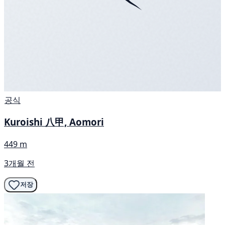
공식
Kuroishi 八甲, Aomori
449 m
3개월 전
저장