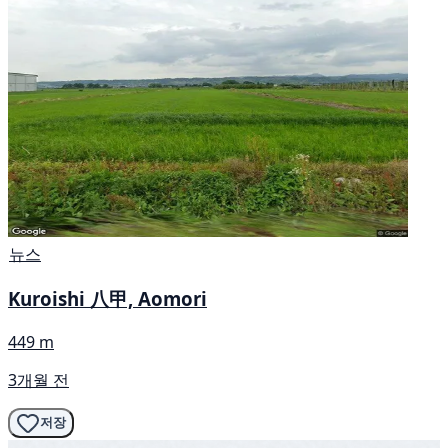
뉴스
Kuroishi 八甲, Aomori
449 m
3개월 전
저장