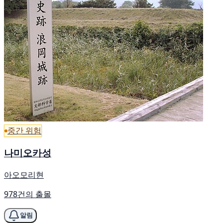
중간 위험
나미오카성
아오모리현
978건의 출몰
알림