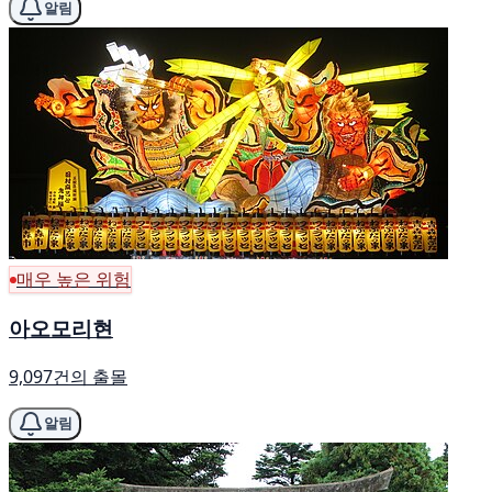
알림
매우 높은 위험
아오모리현
9,097건의 출몰
알림