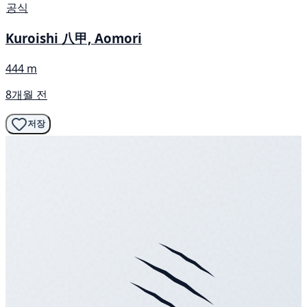
공식
Kuroishi 八甲, Aomori
444 m
8개월 전
저장