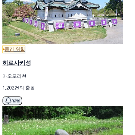
중간 위험
히로사키성
아오모리현
1,202건의 출몰
알림