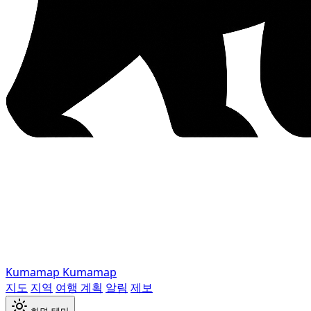
Kumamap
Kumamap
지도
지역
여행 계획
알림
제보