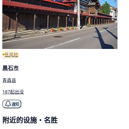
低风险
黒石市
青森县
187起出没
通知
附近的设施・名胜