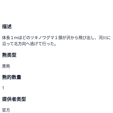
描述
体長１ｍほどのツキノワグマ１頭が沢から飛び出し、河川に
沿って北方向へ逃げて行った。
熊类型
黑熊
熊的数量
1
提供者类型
官方