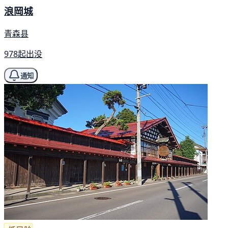
浪岡城
青森县
978起出没
通知