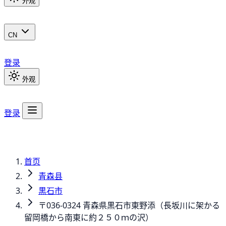
外观
CN
登录
外观
登录
首页
青森县
黒石市
〒036-0324 青森県黒石市東野添（長坂川に架かる
留岡橋から南東に約２５０ｍの沢）