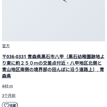
官方
〒036-0331 青森県黒石市八甲（黒石幼稚園跡地よ
り東に約２５０ｍの交差点付近・八甲地区北側と
青山地区南側の境界部の田んぼに沿う道路上）, 青
森県
449 m
3个月前
收藏