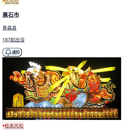
低风险
黒石市
青森县
187起出没
通知
极高风险