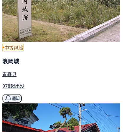
中等风险
浪岡城
青森县
978起出没
通知