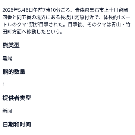
2026年5月6日午前7時10分ごろ、青森県黒石市上十川留岡
四番と同五番の境界にある長坂川河原付近で、体長約1メー
トルのクマ1頭が目撃された。目撃後、そのクマは青山・竹
田町方面へ移動したという。
熊类型
黑熊
熊的数量
1
提供者类型
新闻
日期和时间