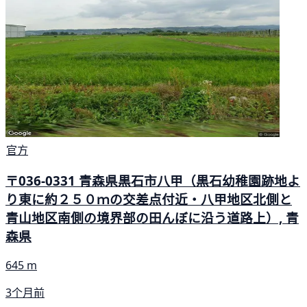
官方
〒036-0331 青森県黒石市八甲（黒石幼稚園跡地よ
り東に約２５０ｍの交差点付近・八甲地区北側と
青山地区南側の境界部の田んぼに沿う道路上）, 青
森県
645 m
3个月前