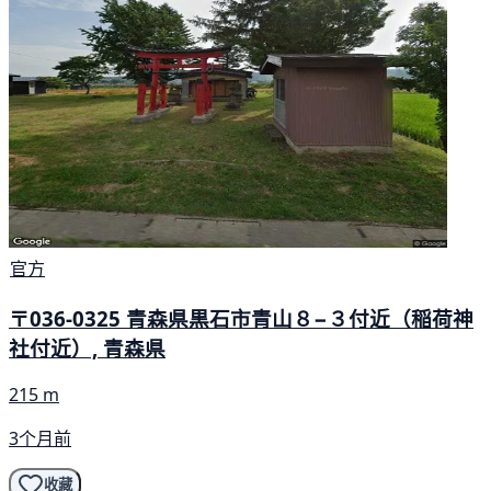
官方
〒036-0325 青森県黒石市青山８−３付近（稲荷神
社付近）, 青森県
215 m
3个月前
收藏