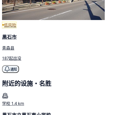
低风险
黒石市
青森县
187起出没
通知
附近的设施・名胜
学校
1.4 km
黒石市立黒石東小学校