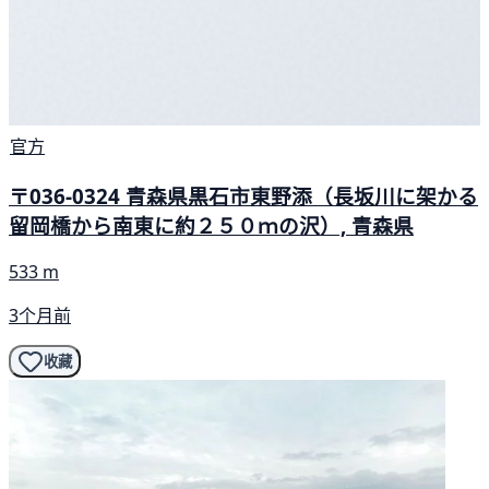
官方
〒036-0324 青森県黒石市東野添（長坂川に架かる
留岡橋から南東に約２５０ｍの沢）, 青森県
533 m
3个月前
收藏