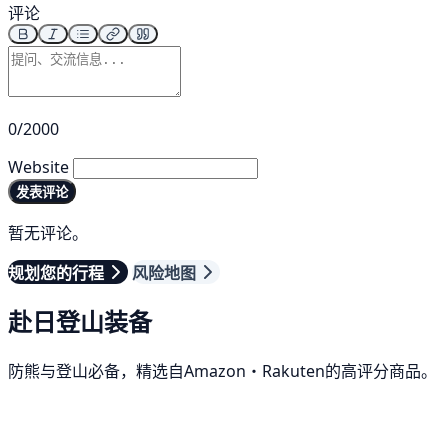
评论
0/2000
Website
发表评论
暂无评论。
规划您的行程
风险地图
赴日登山装备
防熊与登山必备，精选自Amazon・Rakuten的高评分商品。