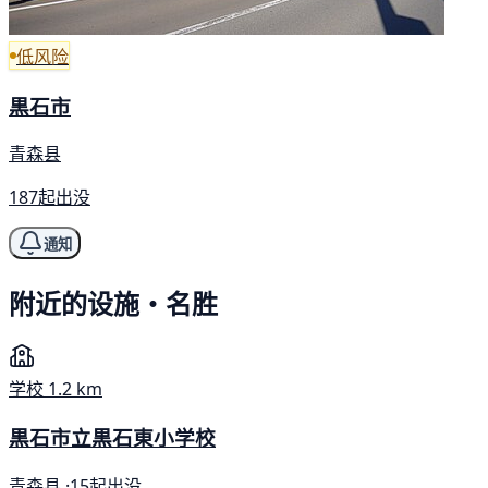
低风险
黒石市
青森县
187起出没
通知
附近的设施・名胜
学校
1.2 km
黒石市立黒石東小学校
青森县 ·
15起出没