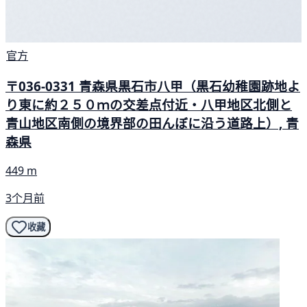
官方
〒036-0331 青森県黒石市八甲（黒石幼稚園跡地よ
り東に約２５０ｍの交差点付近・八甲地区北側と
青山地区南側の境界部の田んぼに沿う道路上）, 青
森県
449 m
3个月前
收藏