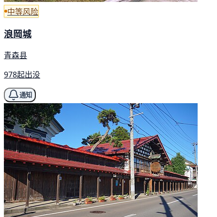
中等风险
浪岡城
青森县
978起出没
通知