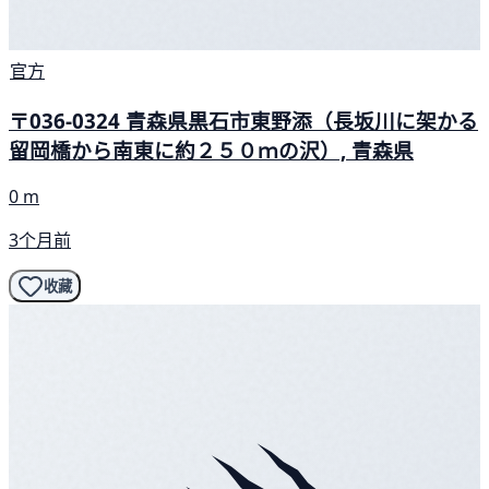
官方
〒036-0324 青森県黒石市東野添（長坂川に架かる
留岡橋から南東に約２５０ｍの沢）, 青森県
0 m
3个月前
收藏