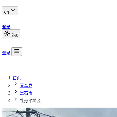
CN
登录
外观
登录
首页
青森县
黒石市
牡丹平地区