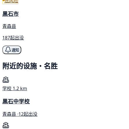
低风险
黒石市
青森县
187起出没
通知
附近的设施・名胜
学校
1.2 km
黒石中学校
青森县 ·
12起出没