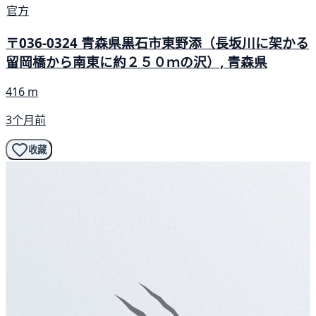
官方
〒036-0324 青森県黒石市東野添（長坂川に架かる
留岡橋から南東に約２５０ｍの沢）, 青森県
416 m
3个月前
收藏