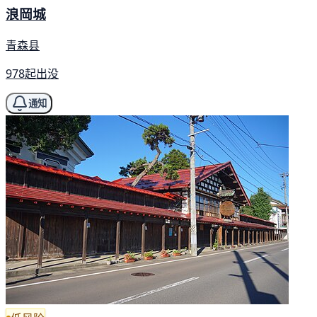
浪岡城
青森县
978起出没
通知