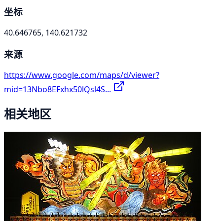
坐标
40.646765, 140.621732
来源
https://www.google.com/maps/d/viewer?
mid=13Nbo8EFxhx50lQsl4S...
相关地区