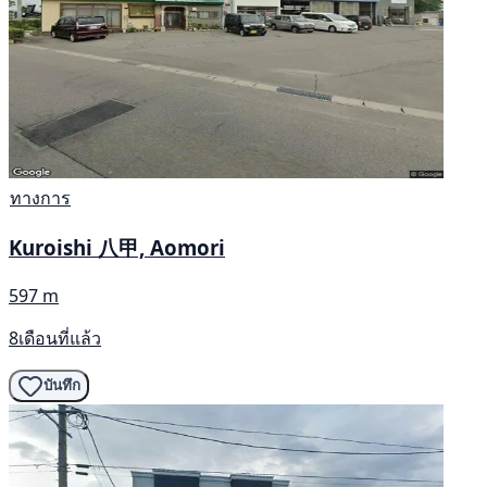
ทางการ
Kuroishi 八甲, Aomori
597 m
8เดือนที่แล้ว
บันทึก