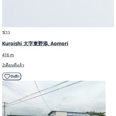
ข่าว
Kuroishi 大字東野添, Aomori
416 m
2เดือนที่แล้ว
บันทึก