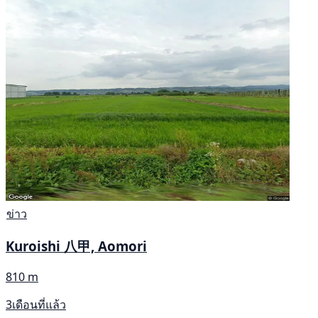
ข่าว
Kuroishi 八甲, Aomori
810 m
3เดือนที่แล้ว