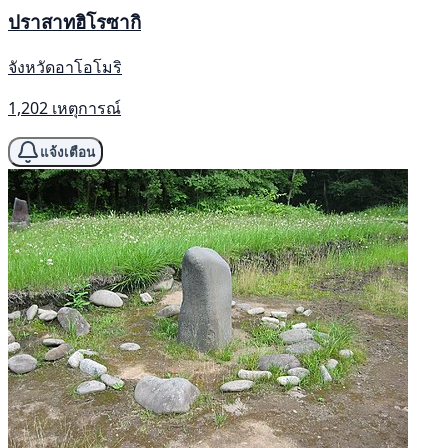
ปราสาทฮิโรซากิ
จังหวัดอาโอโมริ
1,202 เหตุการณ์
แจ้งเตือน