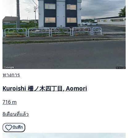
ทางการ
Kuroishi 柵ノ木四丁目, Aomori
716 m
8เดือนที่แล้ว
บันทึก