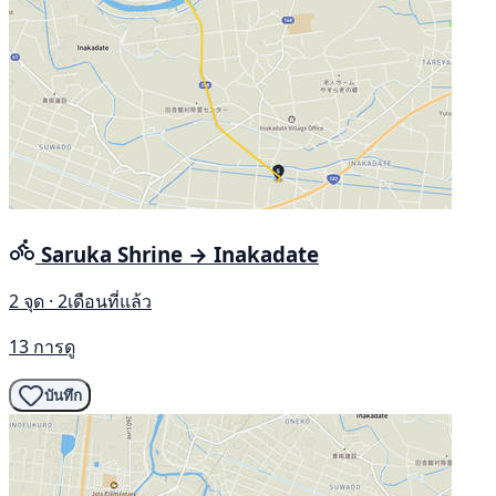
Saruka Shrine → Inakadate
2 จุด · 2เดือนที่แล้ว
13 การดู
บันทึก