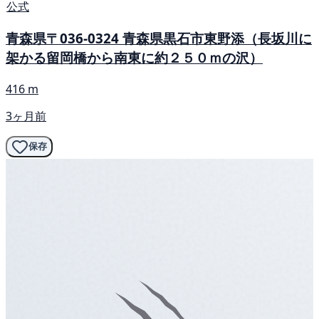
公式
青森県〒036-0324 青森県黒石市東野添（長坂川に
架かる留岡橋から南東に約２５０ｍの沢）
416 m
3ヶ月前
保存