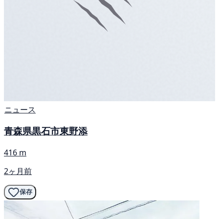
ニュース
青森県黒石市東野添
416 m
2ヶ月前
保存