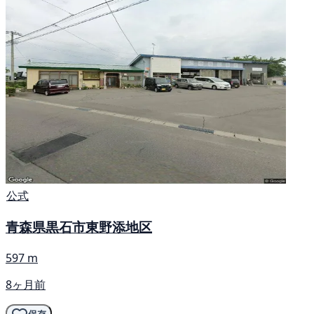
公式
青森県黒石市東野添地区
597 m
8ヶ月前