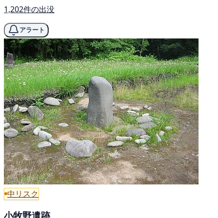
1,202件の出没
アラート
中リスク
小牧野遺跡