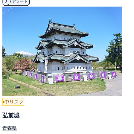
アラート
中リスク
弘前城
青森県