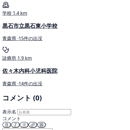
学校
1.4 km
黒石市立黒石東小学校
青森県 ·
15件の出没
診療所
1.9 km
佐々木内科小児科医院
青森県 ·
14件の出没
コメント (0)
表示名
コメント