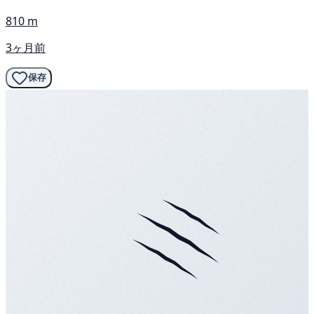
810 m
3ヶ月前
保存