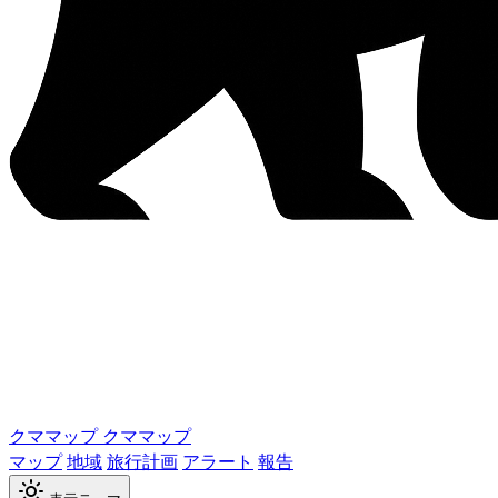
クママップ
クママップ
マップ
地域
旅行計画
アラート
報告