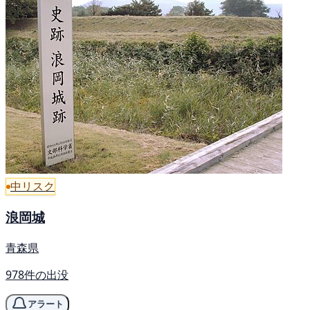
中リスク
浪岡城
青森県
978件の出没
アラート