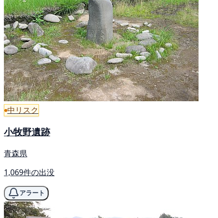
中リスク
小牧野遺跡
青森県
1,069件の出没
アラート