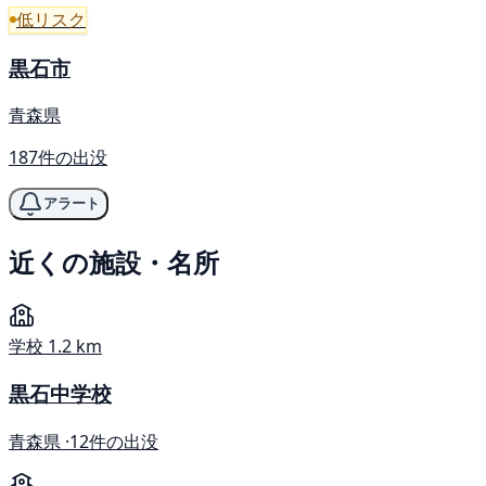
低リスク
黒石市
青森県
187件の出没
アラート
近くの施設・名所
学校
1.2 km
黒石中学校
青森県 ·
12件の出没