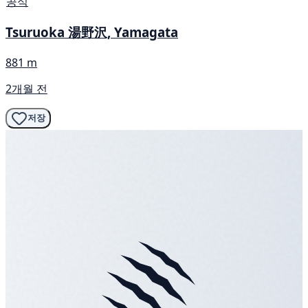
공식
Tsuruoka 湯野沢, Yamagata
881 m
2개월 전
저장