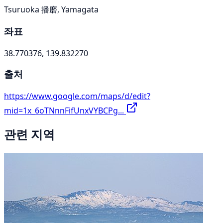
Tsuruoka 播磨, Yamagata
좌표
38.770376, 139.832270
출처
https://www.google.com/maps/d/edit?
mid=1x_6oTNnnFifUnxVYBCPg...
관련 지역