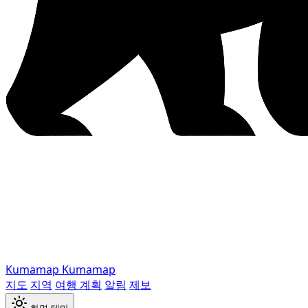
Kumamap
Kumamap
지도
지역
여행 계획
알림
제보