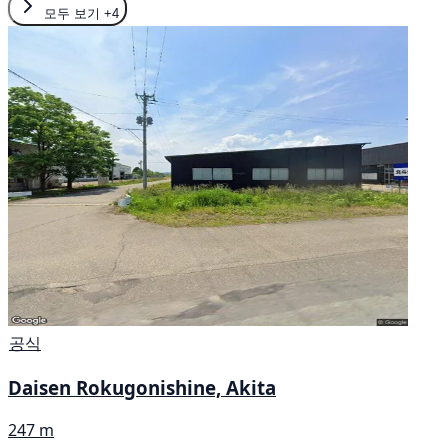
모두 보기
+4
공식
Daisen Rokugonishine, Akita
247 m