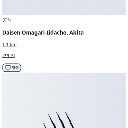
공식
Daisen Omagari-Iidacho, Akita
1.1 km
2년 전
저장