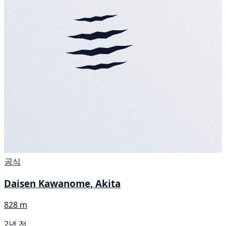
공식
Daisen Kawanome, Akita
828 m
2년 전