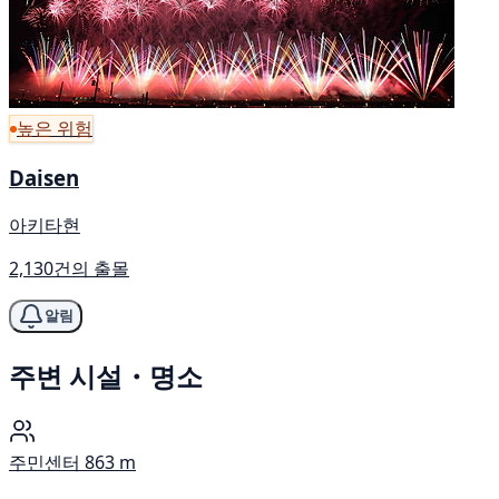
높은 위험
Daisen
아키타현
2,130건의 출몰
알림
주변 시설・명소
주민센터
863 m