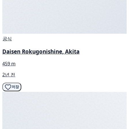
공식
Daisen Rokugonishine, Akita
459 m
2년 전
저장