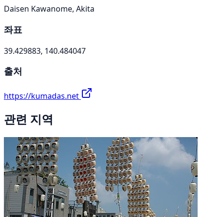
Daisen Kawanome, Akita
좌표
39.429883, 140.484047
출처
https://kumadas.net
관련 지역