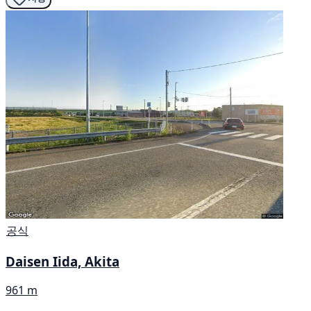
공식
Daisen Iida, Akita
961 m