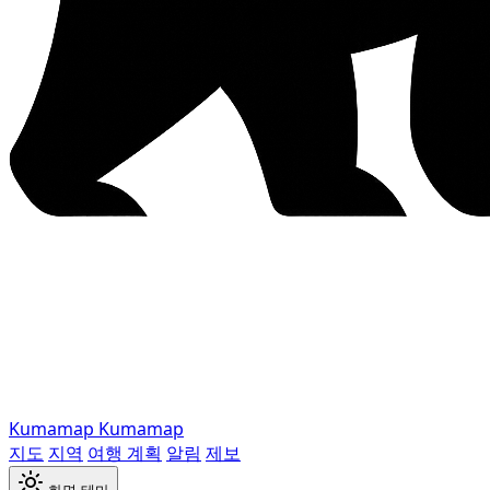
Kumamap
Kumamap
지도
지역
여행 계획
알림
제보