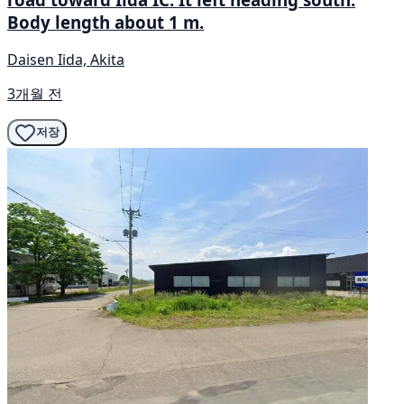
Body length about 1 m.
Daisen Iida, Akita
3개월 전
저장