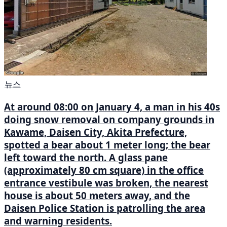
뉴스
At around 08:00 on January 4, a man in his 40s
doing snow removal on company grounds in
Kawame, Daisen City, Akita Prefecture,
spotted a bear about 1 meter long; the bear
left toward the north. A glass pane
(approximately 80 cm square) in the office
entrance vestibule was broken, the nearest
house is about 50 meters away, and the
Daisen Police Station is patrolling the area
and warning residents.