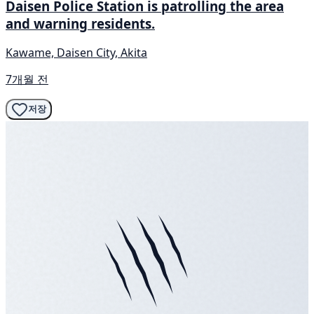
Daisen Police Station is patrolling the area
and warning residents.
Kawame, Daisen City, Akita
7개월 전
저장