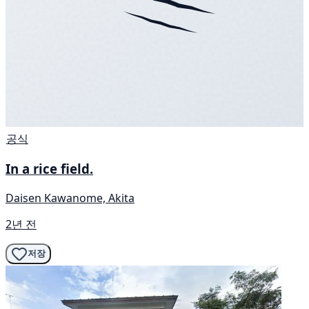
공식
In a rice field.
Daisen Kawanome, Akita
2년 전
저장