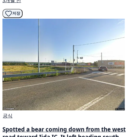
3개월 전
저장
공식
Spotted a bear coming down from the west
road toward Iida IC. It left heading south.