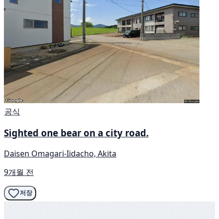
공식
Sighted one bear on a city road.
Daisen Omagari-Iidacho, Akita
9개월 전
저장