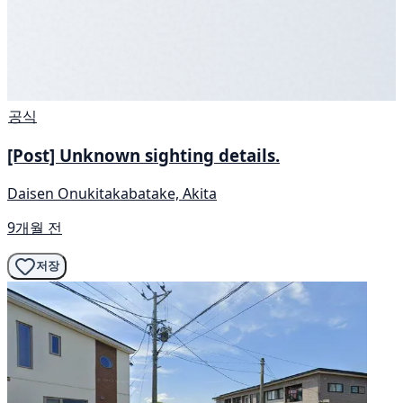
공식
[Post] Unknown sighting details.
Daisen Onukitakabatake, Akita
9개월 전
저장