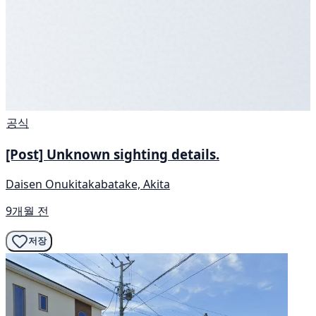
공식
[Post] Unknown sighting details.
Daisen Onukitakabatake, Akita
9개월 전
저장