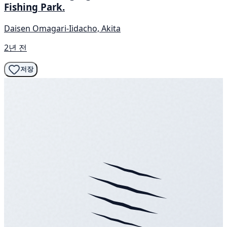
Fishing Park.
Daisen Omagari-Iidacho, Akita
2년 전
저장