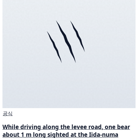
공식
While driving along the levee road, one bear
about 1 m long sighted at the Iida-numa