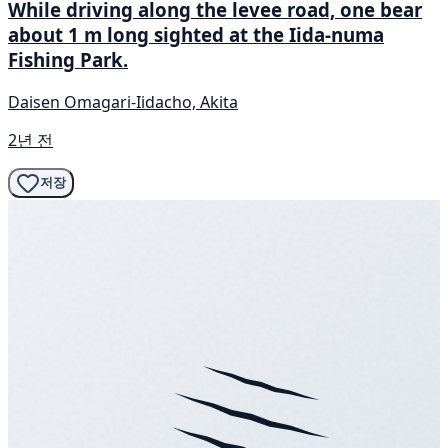
While driving along the levee road, one bear
about 1 m long sighted at the Iida-numa
Fishing Park.
Daisen Omagari-Iidacho, Akita
2년 전
저장