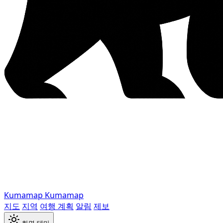
Kumamap
Kumamap
지도
지역
여행 계획
알림
제보