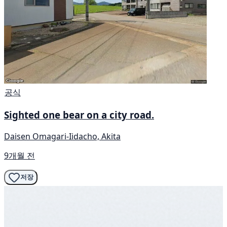
공식
Sighted one bear on a city road.
Daisen Omagari-Iidacho, Akita
9개월 전
저장