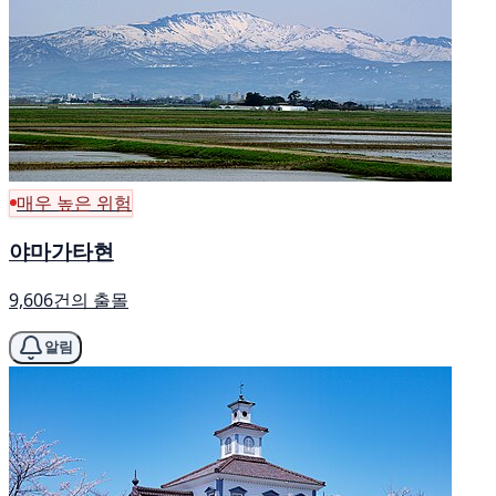
매우 높은 위험
야마가타현
9,606건의 출몰
알림