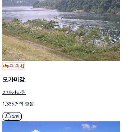
높은 위험
모가미강
야마가타현
1,335건의 출몰
알림