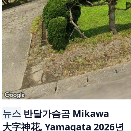
뉴스
반달가슴곰
Mikawa
大字神花, Yamagata
2026년