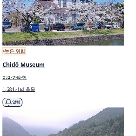
높은 위험
Chidō Museum
야마가타현
1,681건의 출몰
알림