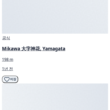
공식
Mikawa 大字神花, Yamagata
198 m
1년 전
저장