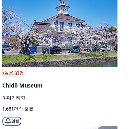
높은 위험
Chidō Museum
야마가타현
1,681건의 출몰
알림