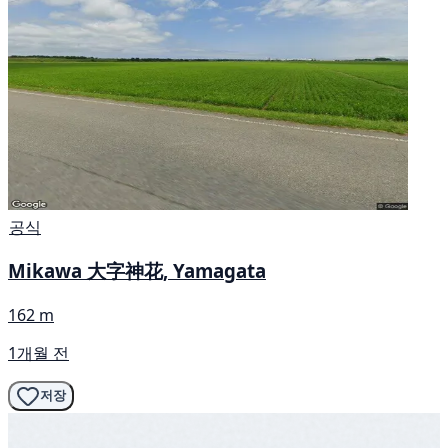
공식
Mikawa 大字神花, Yamagata
162 m
1개월 전
저장