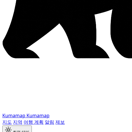
Kumamap
Kumamap
지도
지역
여행 계획
알림
제보