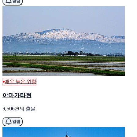
알림
매우 높은 위험
야마가타현
9,606건의 출몰
알림