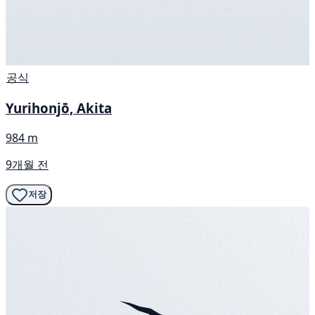
공식
Yurihonjō, Akita
984 m
9개월 전
저장