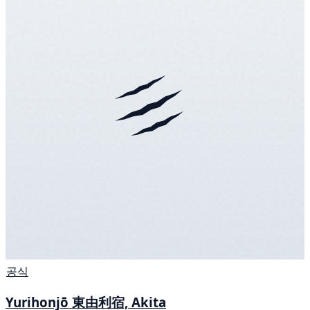
공식
Yurihonjō 東由利宿, Akita