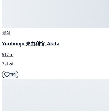
공식
Yurihonjō 東由利宿, Akita
517 m
3년 전
저장