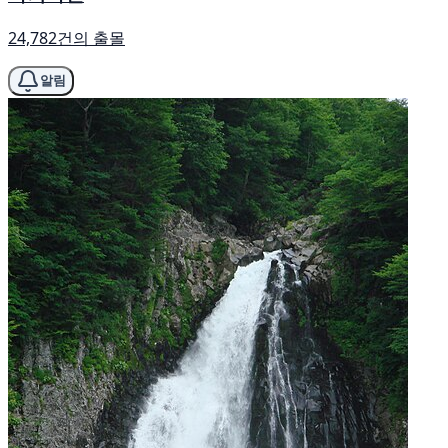
24,782건의 출몰
알림