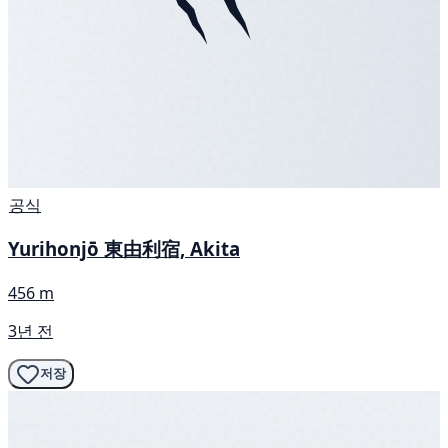
공식
Yurihonjō 東由利宿, Akita
456 m
3년 전
저장