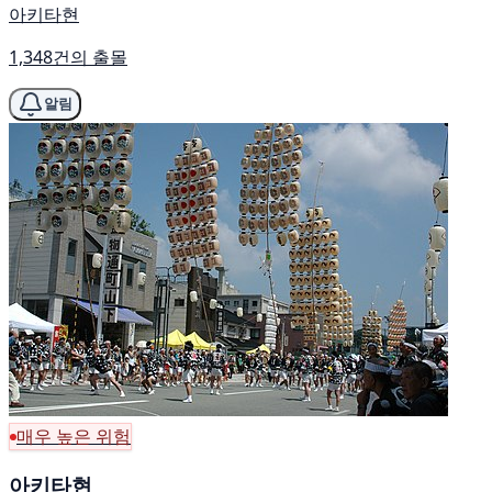
아키타현
1,348건의 출몰
알림
매우 높은 위험
아키타현