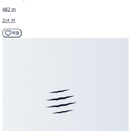
482 m
2년 전
저장