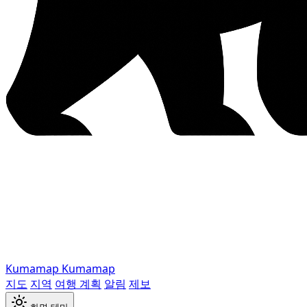
Kumamap
Kumamap
지도
지역
여행 계획
알림
제보