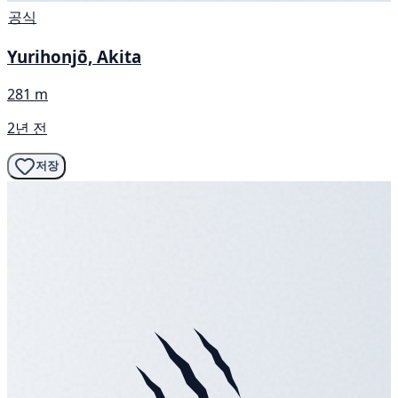
공식
Yurihonjō, Akita
281 m
2년 전
저장