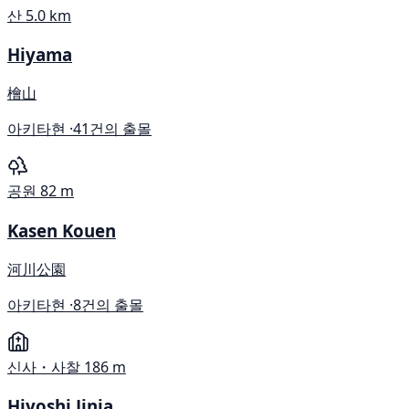
산
5.0 km
Hiyama
檜山
아키타현 ·
41건의 출몰
공원
82 m
Kasen Kouen
河川公園
아키타현 ·
8건의 출몰
신사・사찰
186 m
Hiyoshi Jinja