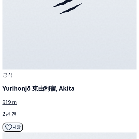
공식
Yurihonjō 東由利宿, Akita
919 m
2년 전
저장