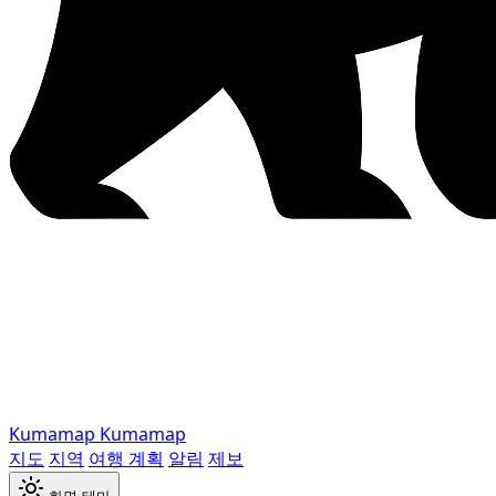
Kumamap
Kumamap
지도
지역
여행 계획
알림
제보