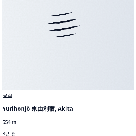
공식
Yurihonjō 東由利宿, Akita
554 m
3년 전