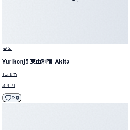
공식
Yurihonjō 東由利宿, Akita
1.2 km
3년 전
저장