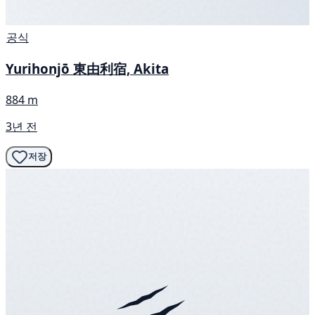
공식
Yurihonjō 東由利宿, Akita
884 m
3년 전
저장