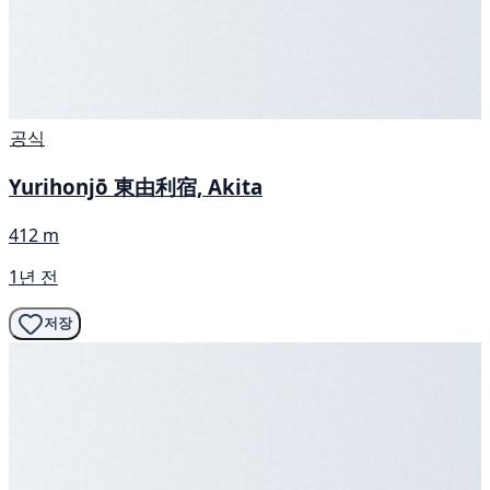
공식
Yurihonjō 東由利宿, Akita
412 m
1년 전
저장