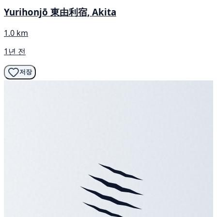
Yurihonjō 東由利宿, Akita
1.0 km
1년 전
저장