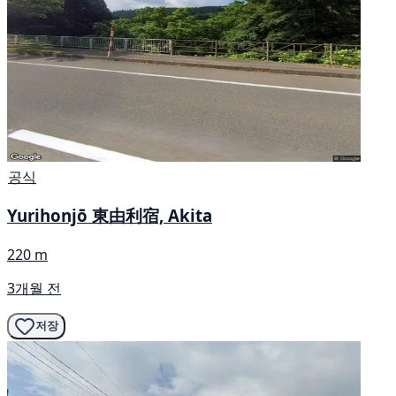
공식
Yurihonjō 東由利宿, Akita
220 m
3개월 전
저장