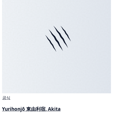
공식
Yurihonjō 東由利宿, Akita