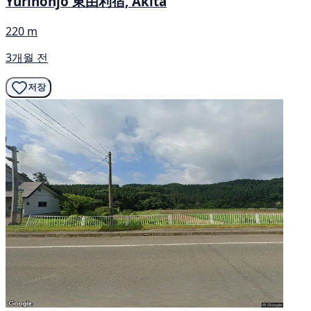
Yurihonjō 東由利宿, Akita
220 m
3개월 전
저장