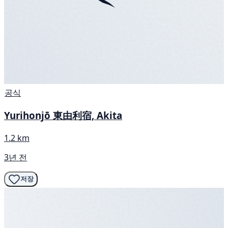
공식
Yurihonjō 東由利宿, Akita
1.2 km
3년 전
저장