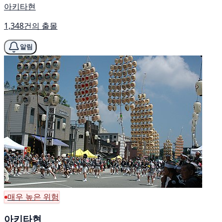
아키타현
1,348건의 출몰
알림
매우 높은 위험
아키타현