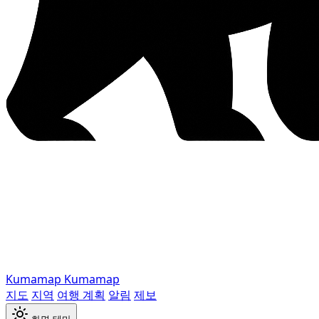
Kumamap
Kumamap
지도
지역
여행 계획
알림
제보