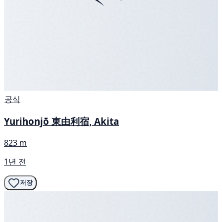
공식
Yurihonjō 東由利宿, Akita
823 m
1년 전
저장