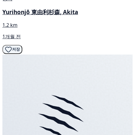
Yurihonjō 東由利杉森, Akita
1.2 km
1개월 전
저장