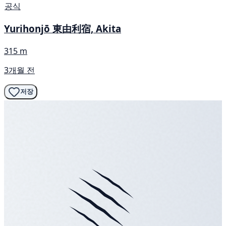
공식
Yurihonjō 東由利宿, Akita
315 m
3개월 전
저장