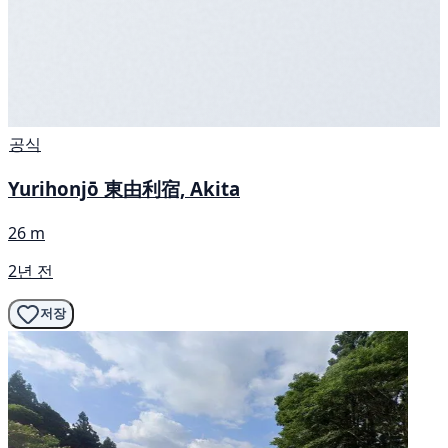
공식
Yurihonjō 東由利宿, Akita
26 m
2년 전
저장