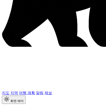
지도
지역
여행 계획
알림
제보
화면 테마