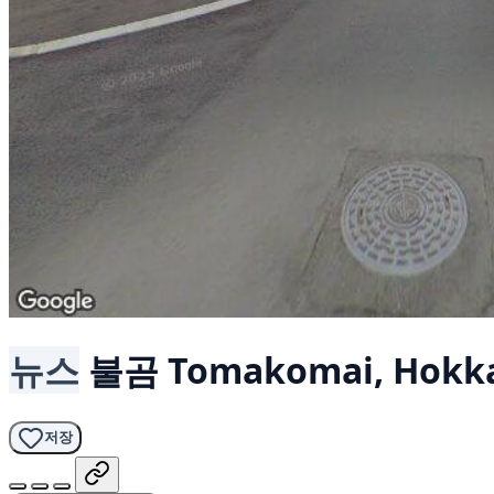
뉴스
불곰
Tomakomai, Hokk
저장