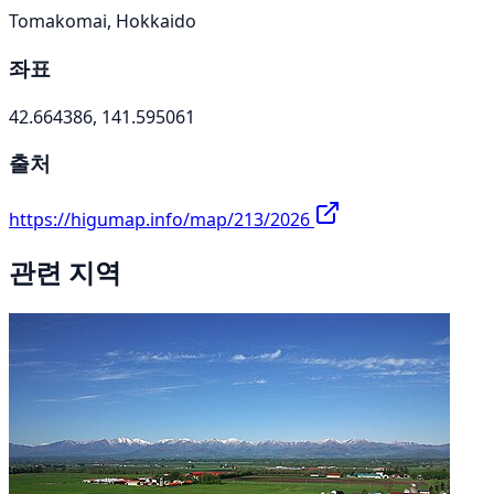
Tomakomai, Hokkaido
좌표
42.664386, 141.595061
출처
https://higumap.info/map/213/2026
관련 지역