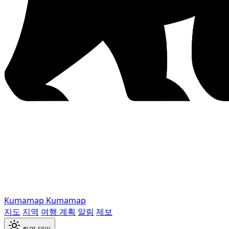
Kumamap
Kumamap
지도
지역
여행 계획
알림
제보