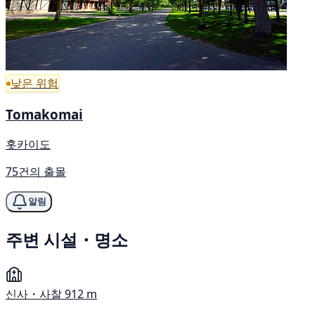
낮은 위험
Tomakomai
홋카이도
75건의 출몰
알림
주변 시설・명소
신사・사찰
912 m