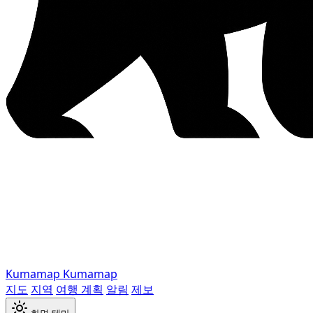
Kumamap
Kumamap
지도
지역
여행 계획
알림
제보