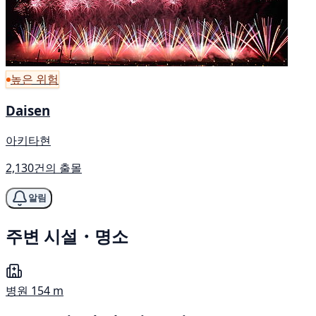
높은 위험
Daisen
아키타현
2,130건의 출몰
알림
주변 시설・명소
병원
154 m