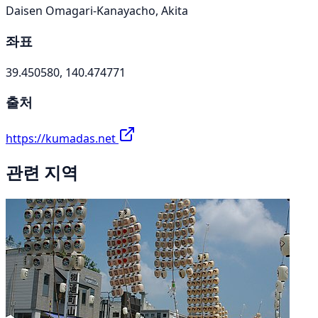
Daisen Omagari-Kanayacho, Akita
좌표
39.450580, 140.474771
출처
https://kumadas.net
관련 지역