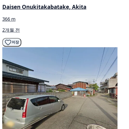
Daisen Onukitakabatake, Akita
366 m
2개월 전
저장