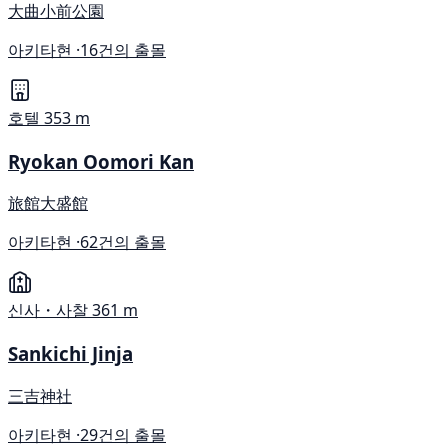
大曲小前公園
아키타현 ·
16건의 출몰
호텔
353 m
Ryokan Oomori Kan
旅館大盛館
아키타현 ·
62건의 출몰
신사・사찰
361 m
Sankichi Jinja
三吉神社
아키타현 ·
29건의 출몰