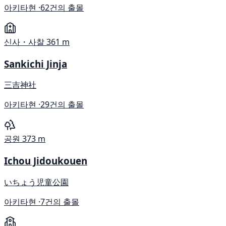
아키타현 ·
62건의 출몰
신사・사찰
361 m
Sankichi Jinja
三吉神社
아키타현 ·
29건의 출몰
공원
373 m
Ichou Jidoukouen
いちょう児童公園
아키타현 ·
7건의 출몰