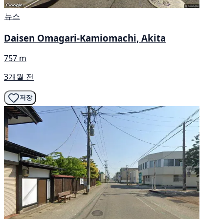
뉴스
Daisen Omagari-Kamiomachi, Akita
757 m
3개월 전
저장