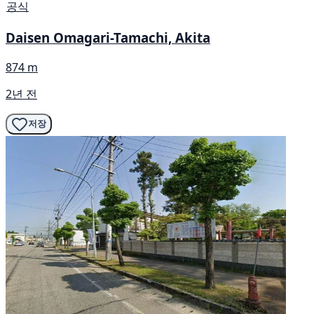
공식
Daisen Omagari-Tamachi, Akita
874 m
2년 전
저장