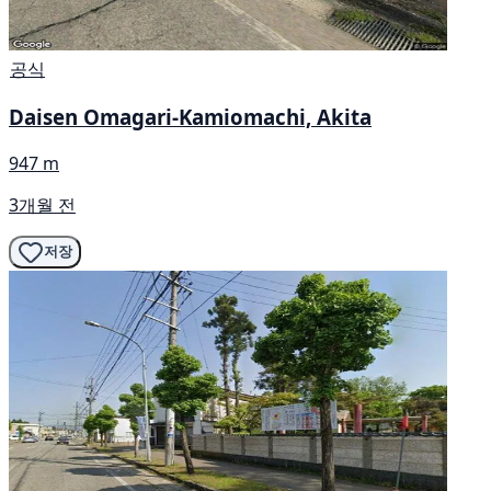
공식
Daisen Omagari-Kamiomachi, Akita
947 m
3개월 전
저장