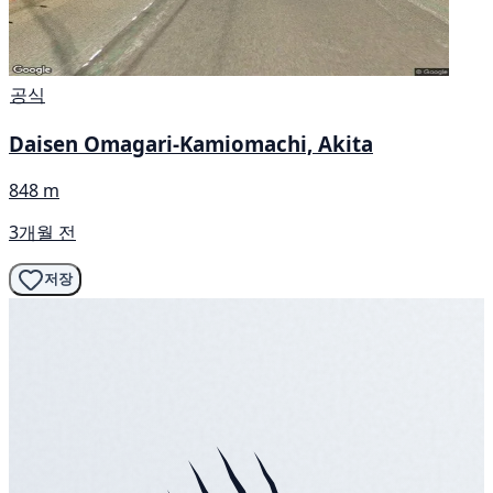
공식
Daisen Omagari-Kamiomachi, Akita
848 m
3개월 전
저장