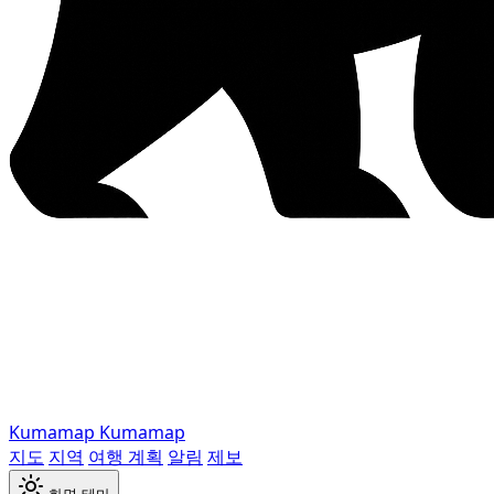
Kumamap
Kumamap
지도
지역
여행 계획
알림
제보