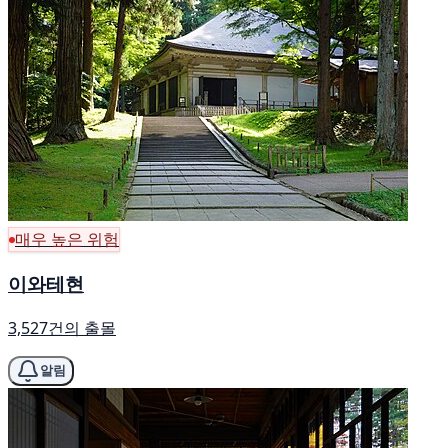
매우 높은 위험
이와테현
3,527건의 출몰
알림