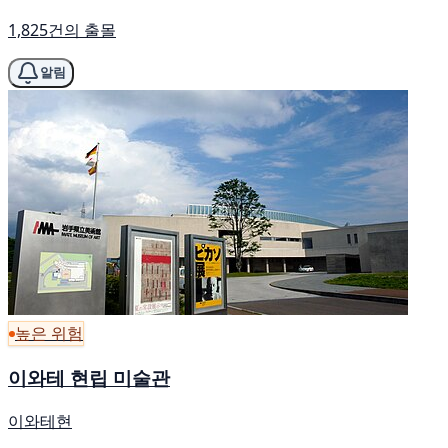
1,825건의 출몰
알림
높은 위험
이와테 현립 미술관
이와테현