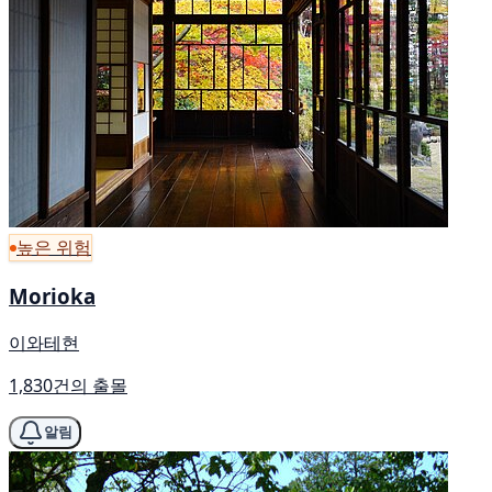
높은 위험
Morioka
이와테현
1,830건의 출몰
알림