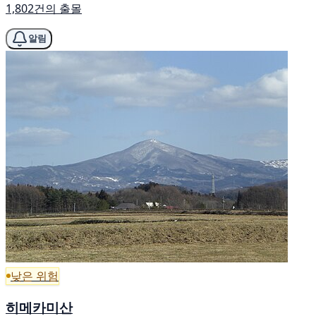
1,802건의 출몰
알림
낮은 위험
히메카미산