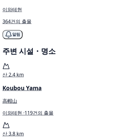
이와테현
364건의 출몰
알림
주변 시설・명소
산
2.4 km
Koubou Yama
高帽山
이와테현 ·
119건의 출몰
산
3.8 km