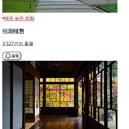
매우 높은 위험
이와테현
3,527건의 출몰
알림