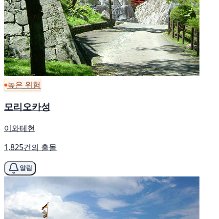
높은 위험
모리오카성
이와테현
1,825건의 출몰
알림