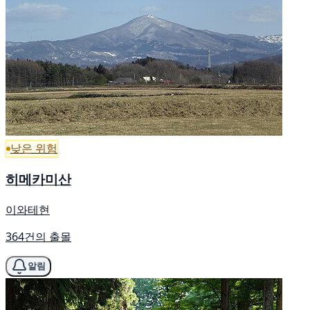
낮은 위험
히메카미산
이와테현
364건의 출몰
알림