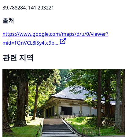
39.788284, 141.203221
출처
https://www.google.com/maps/d/u/0/viewer?
mid=1QnVCL8lSy4tc9b...
관련 지역