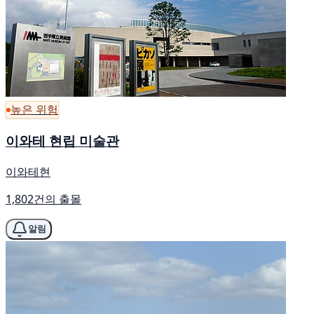
높은 위험
이와테 현립 미술관
이와테현
1,802건의 출몰
알림