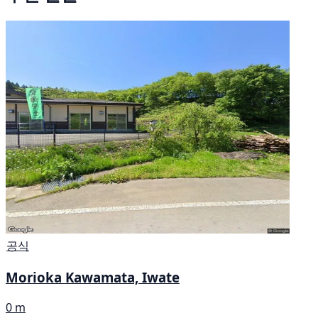
공식
Morioka Kawamata, Iwate
0 m