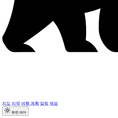
지도
지역
여행 계획
알림
제보
화면 테마