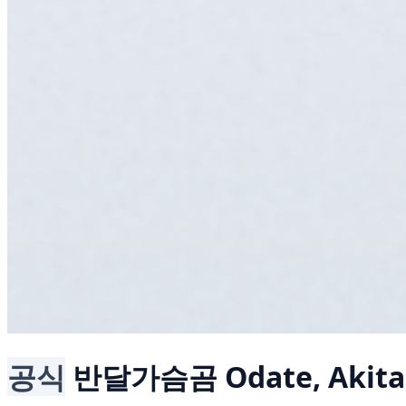
공식
반달가슴곰
Odate, Akita