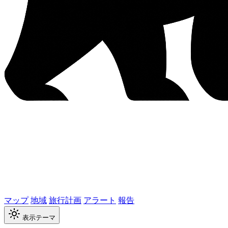
マップ
地域
旅行計画
アラート
報告
表示テーマ