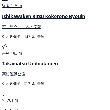
병원
115 m
Ishikawaken Ritsu Kokorono Byouin
石川県立こころの病院
이시카와현 ·
43건의 출몰
공원
183 m
Takamatsu Undoukouen
高松運動公園
이시카와현 ·
21건의 출몰
역
781 m