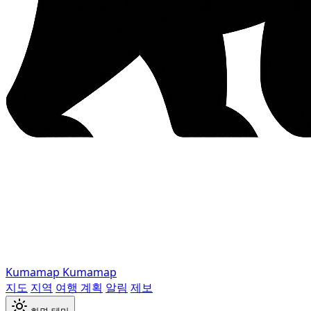
Kumamap
Kumamap
지도
지역
여행 계획
알림
제보