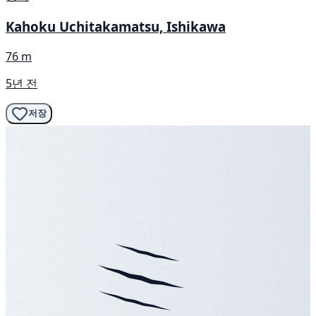
Kahoku Uchitakamatsu, Ishikawa
76 m
5년 전
저장