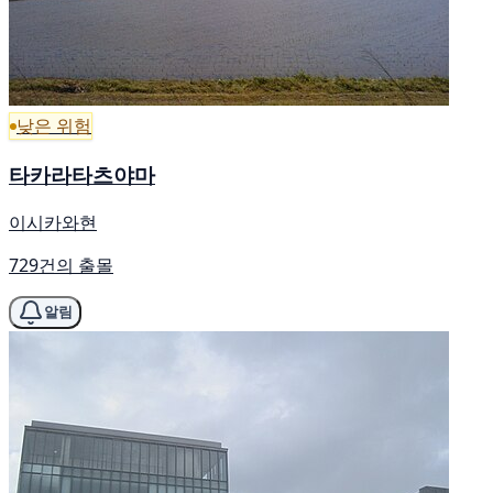
낮은 위험
타카라타츠야마
이시카와현
729건의 출몰
알림