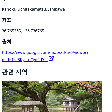
Kahoku Uchitakamatsu, Ishikawa
좌표
36.765365, 136.736765
출처
https://www.google.com/maps/d/u/0/viewer?
mid=1ra8KysreCyd2dY...
관련 지역