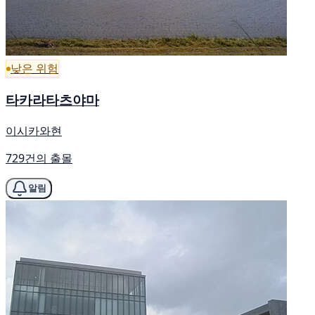
낮은 위험
타카라타츠야마
이시카와현
729건의 출몰
알림