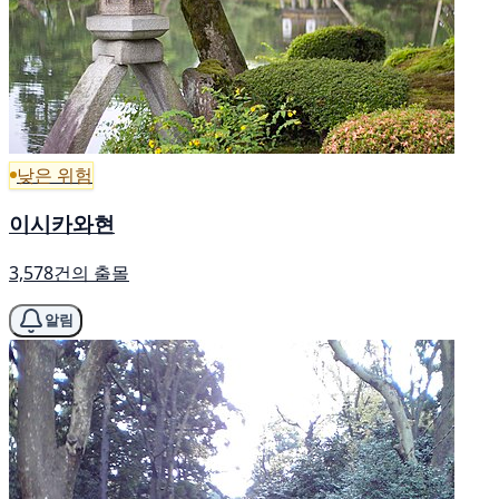
낮은 위험
이시카와현
3,578건의 출몰
알림