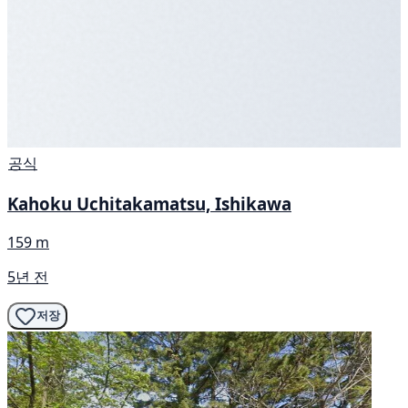
공식
Kahoku Uchitakamatsu, Ishikawa
159 m
5년 전
저장