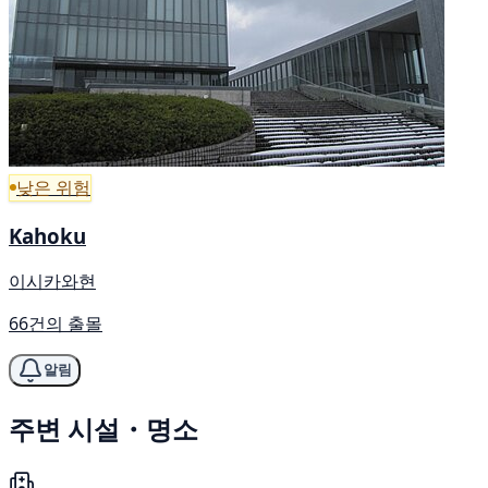
낮은 위험
Kahoku
이시카와현
66건의 출몰
알림
주변 시설・명소