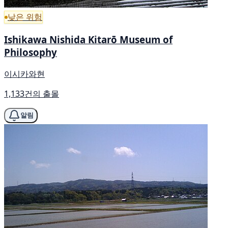
낮은 위험
Ishikawa Nishida Kitarō Museum of
Philosophy
이시카와현
1,133건의 출몰
알림