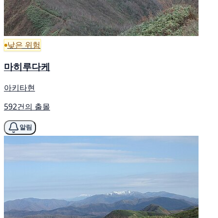
낮은 위험
마히루다케
아키타현
592건의 출몰
알림