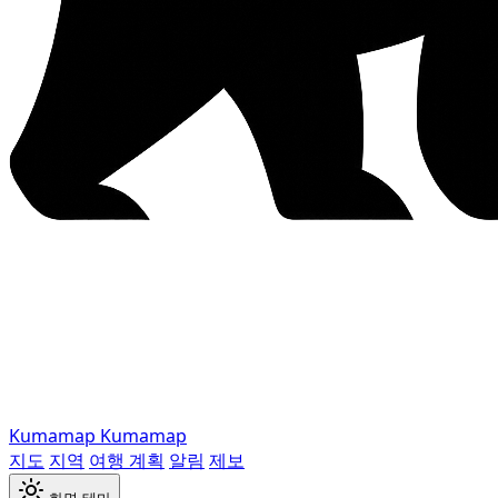
Kumamap
Kumamap
지도
지역
여행 계획
알림
제보