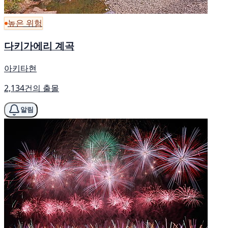
높은 위험
다키가에리 계곡
아키타현
2,134건의 출몰
알림