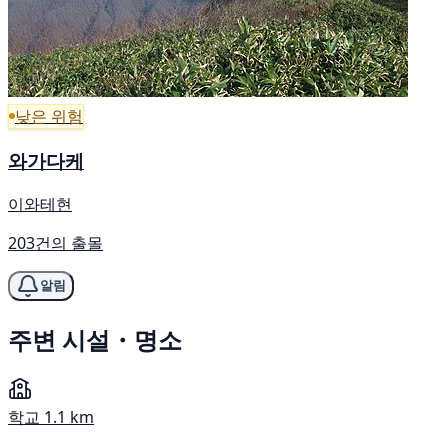
낮은 위험
와가다케
이와테현
203건의 출몰
알림
주변 시설・명소
학교
1.1 km