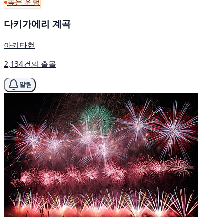
높은 위험
다키가에리 계곡
아키타현
2,134건의 출몰
알림