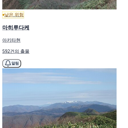
낮은 위험
마히루다케
아키타현
592건의 출몰
알림