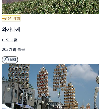
낮은 위험
와가다케
이와테현
203건의 출몰
알림