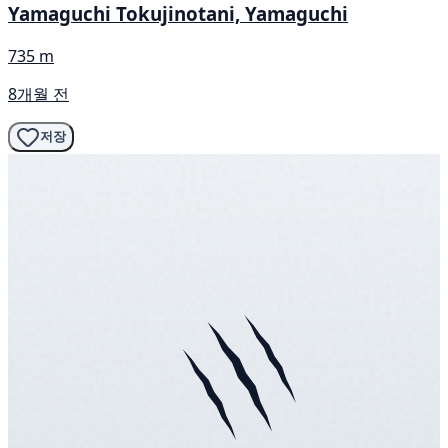
Yamaguchi Tokujinotani, Yamaguchi
735 m
8개월 전
저장