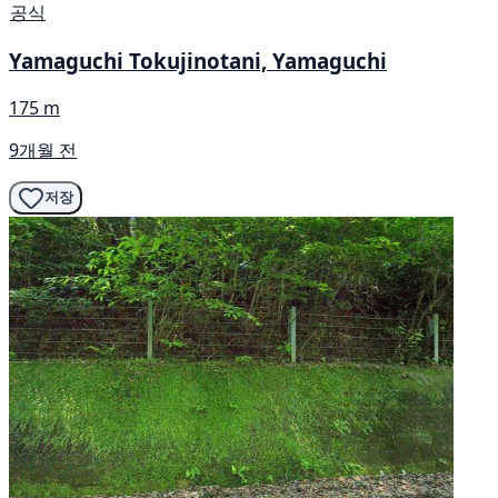
공식
Yamaguchi Tokujinotani, Yamaguchi
175 m
9개월 전
저장