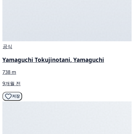
공식
Yamaguchi Tokujinotani, Yamaguchi
738 m
9개월 전
저장