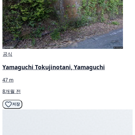
공식
Yamaguchi Tokujinotani, Yamaguchi
47 m
8개월 전
저장