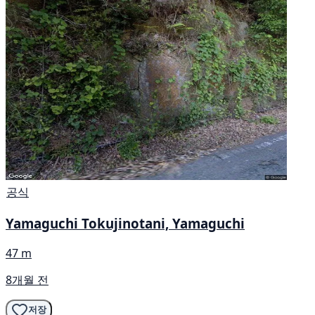
공식
Yamaguchi Tokujinotani, Yamaguchi
47 m
8개월 전
저장