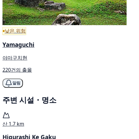
낮은 위험
Yamaguchi
야마구치현
220건의 출몰
알림
주변 시설・명소
산
1.7 km
Higurashi Ke Gaku