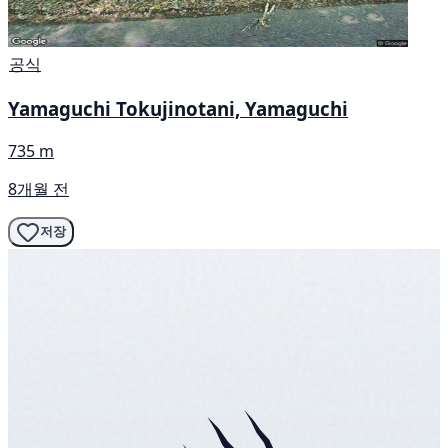
공식
Yamaguchi Tokujinotani, Yamaguchi
735 m
8개월 전
저장