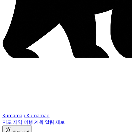
Kumamap
Kumamap
지도
지역
여행 계획
알림
제보