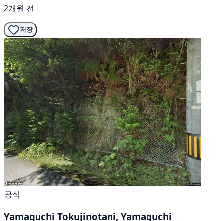
2개월 전
저장
공식
Yamaguchi Tokujinotani, Yamaguchi