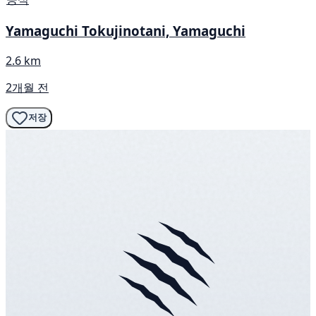
Yamaguchi Tokujinotani, Yamaguchi
2.6 km
2개월 전
저장