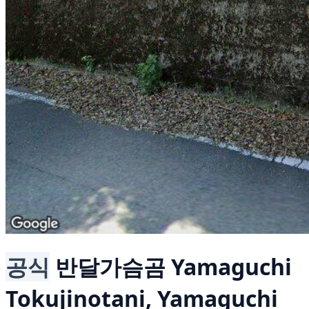
공식
반달가슴곰
Yamaguchi
Tokujinotani, Yamaguchi