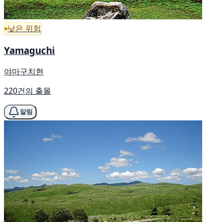
낮은 위험
Yamaguchi
야마구치현
220건의 출몰
알림