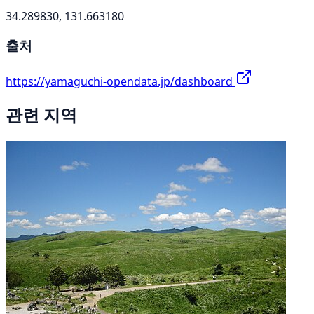
34.289830, 131.663180
출처
https://yamaguchi-opendata.jp/dashboard
관련 지역