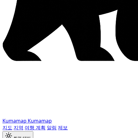
Kumamap
Kumamap
지도
지역
여행 계획
알림
제보