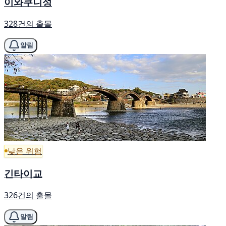
이와쿠니성
328건의 출몰
알림
낮은 위험
긴타이교
326건의 출몰
알림