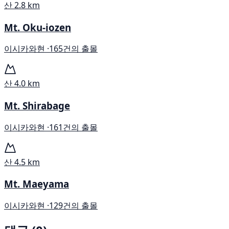
산
2.8 km
Mt. Oku-iozen
이시카와현 ·
165건의 출몰
산
4.0 km
Mt. Shirabage
이시카와현 ·
161건의 출몰
산
4.5 km
Mt. Maeyama
이시카와현 ·
129건의 출몰