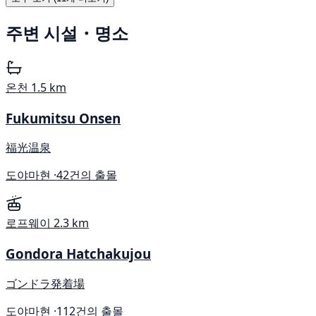
주변 시설・명소
온천
1.5 km
Fukumitsu Onsen
福光温泉
도야마현 ·
42건의 출몰
로프웨이
2.3 km
Gondora Hatchakujou
ゴンドラ発着場
도야마현 ·
112건의 출몰