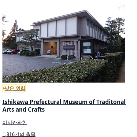
낮은 위험
Ishikawa Prefectural Museum of Traditonal
Arts and Crafts
이시카와현
1,816건의 출몰