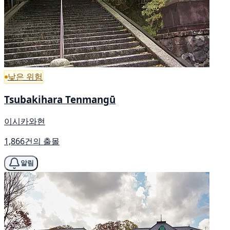
낮은 위험
Tsubakihara Tenmangū
이시카와현
1,866건의 출몰
알림