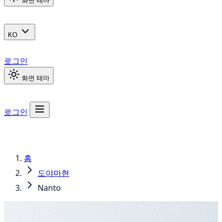
화면 테마
KO
로그인
화면 테마
로그인
홈
도야마현
Nanto