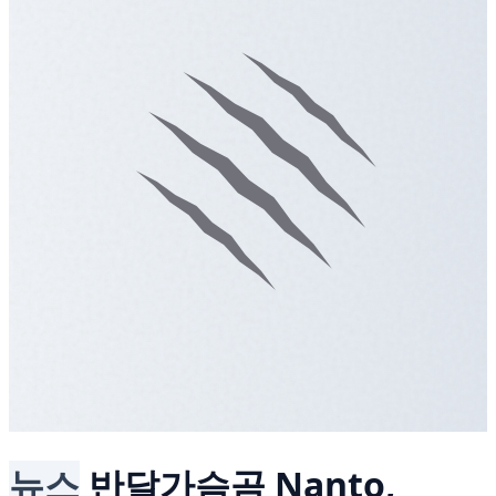
뉴스
반달가슴곰
Nanto,