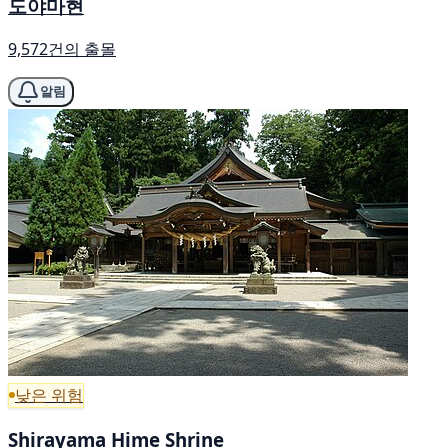
도야마현
9,572건의 출몰
알림
낮은 위험
Shirayama Hime Shrine