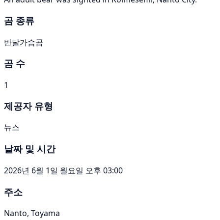
곰 종류
반달가슴곰
곰 수
1
제공자 유형
뉴스
날짜 및 시간
2026년 6월 1일 월요일 오후 03:00
주소
Nanto, Toyama