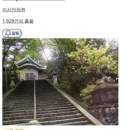
이시카와현
1,929건의 출몰
알림