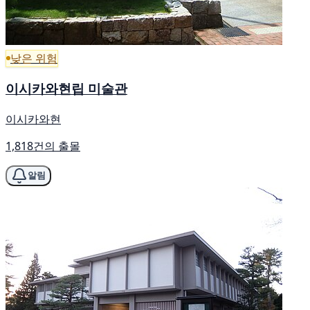
낮은 위험
이시카와현립 미술관
이시카와현
1,818건의 출몰
알림