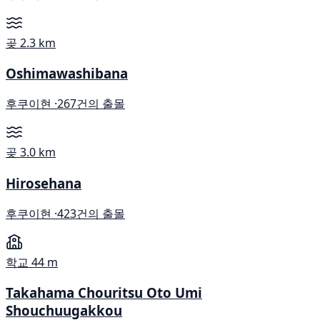
곶
2.3 km
Oshimawashibana
후쿠이현 ·
267건의 출몰
곶
3.0 km
Hirosehana
후쿠이현 ·
423건의 출몰
학교
44 m
Takahama Chouritsu Oto Umi
Shouchuugakkou