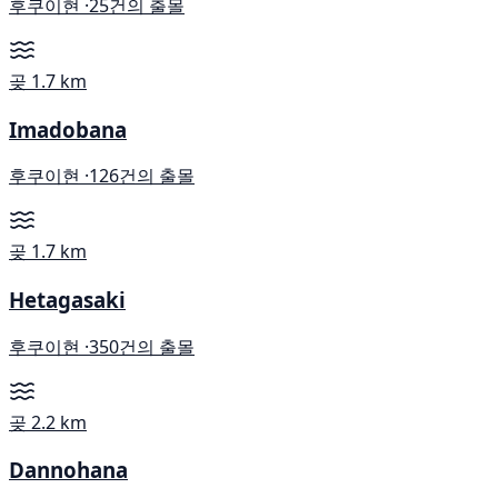
후쿠이현 ·
25건의 출몰
곶
1.7 km
Imadobana
후쿠이현 ·
126건의 출몰
곶
1.7 km
Hetagasaki
후쿠이현 ·
350건의 출몰
곶
2.2 km
Dannohana