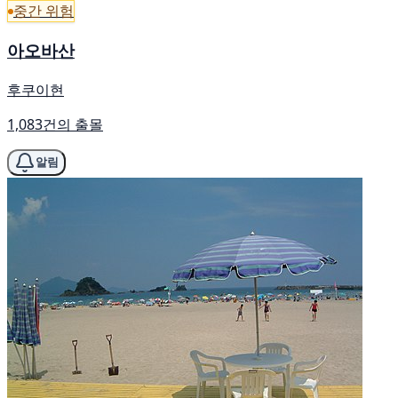
중간 위험
아오바산
후쿠이현
1,083건의 출몰
알림