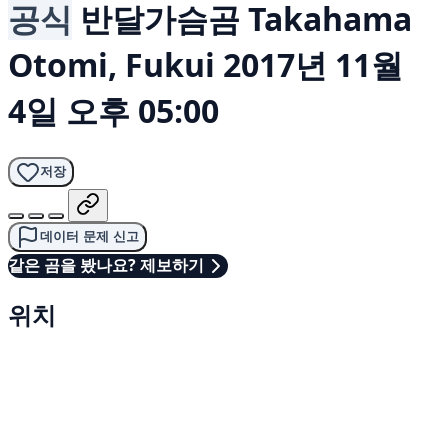
공식
반달가슴곰
Takahama
Otomi, Fukui
2017년 11월
4일 오후 05:00
저장
데이터 문제 신고
같은 곰을 봤나요? 제보하기
위치