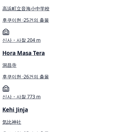
高浜町立音海小中学校
후쿠이현 ·
25건의 출몰
신사・사찰
204 m
Hora Masa Tera
洞昌寺
후쿠이현 ·
26건의 출몰
신사・사찰
773 m
Kehi Jinja
気比神社