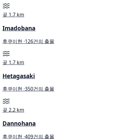
곶
1.7 km
Imadobana
후쿠이현 ·
126건의 출몰
곶
1.7 km
Hetagasaki
후쿠이현 ·
350건의 출몰
곶
2.2 km
Dannohana
후쿠이현 ·
409건의 출몰