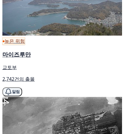
높은 위험
마이즈루만
교토부
2,742건의 출몰
알림