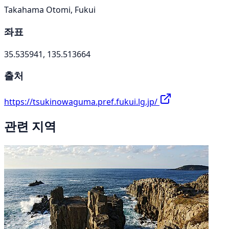
Takahama Otomi, Fukui
좌표
35.535941, 135.513664
출처
https://tsukinowaguma.pref.fukui.lg.jp/
관련 지역