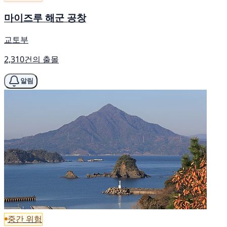
마이즈루 해군 공창
교토부
2,310건의 출몰
알림
중간 위험