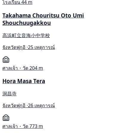
โรงเรียน
44 m
Takahama Chouritsu Oto Umi
Shouchuugakkou
高浜町立音海小中学校
จังหวัดฟุกุอิ ·
25 เหตุการณ์
ศาลเจ้า・วัด
204 m
Hora Masa Tera
洞昌寺
จังหวัดฟุกุอิ ·
26 เหตุการณ์
ศาลเจ้า・วัด
773 m