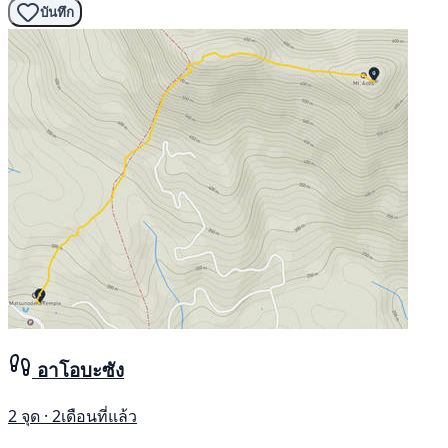
บันทึก
อาโอบะซัง
2 จุด · 2เดือนที่แล้ว