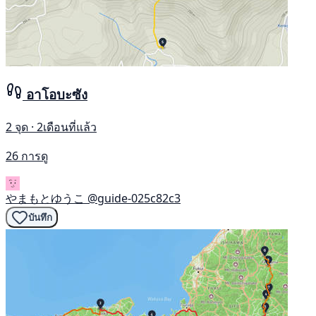
อาโอบะซัง
2 จุด · 2เดือนที่แล้ว
26 การดู
やまもとゆうこ
@guide-025c82c3
บันทึก