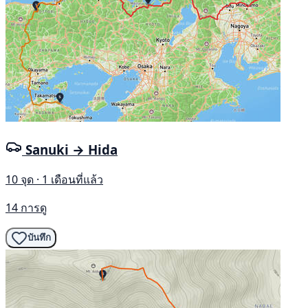
Sanuki → Hida
10 จุด · 1 เดือนที่แล้ว
14 การดู
บันทึก