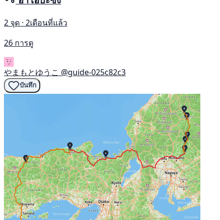
2 จุด · 2เดือนที่แล้ว
26 การดู
やまもとゆうこ
@guide-025c82c3
บันทึก