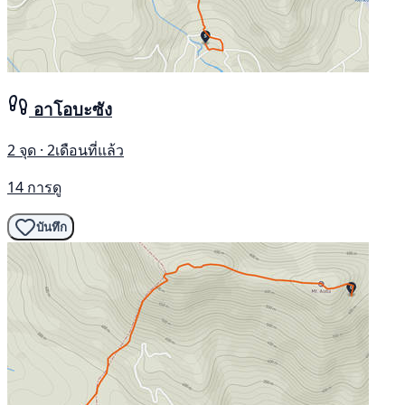
อาโอบะซัง
2 จุด · 2เดือนที่แล้ว
14 การดู
บันทึก