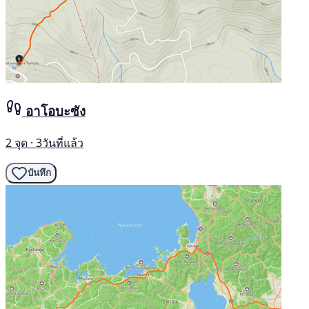
อาโอบะซัง
2 จุด · 3วันที่แล้ว
บันทึก