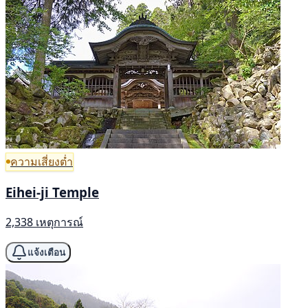
ความเสี่ยงต่ำ
Eihei-ji Temple
2,338 เหตุการณ์
แจ้งเตือน