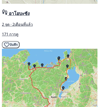
อาโอบะซัง
2 จุด · 2เดือนที่แล้ว
171 การดู
บันทึก