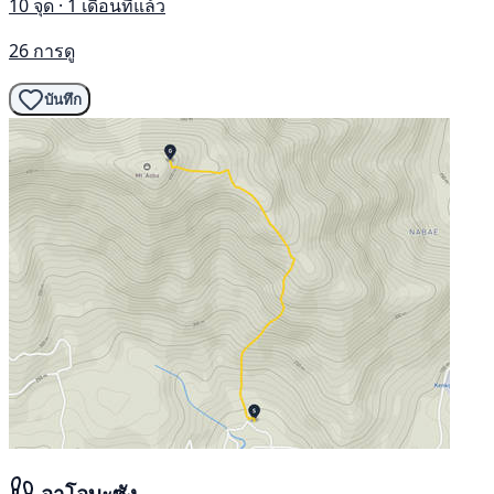
10 จุด · 1 เดือนที่แล้ว
26 การดู
บันทึก
อาโอบะซัง