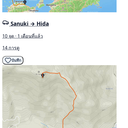
Sanuki → Hida
10 จุด · 1 เดือนที่แล้ว
14 การดู
บันทึก