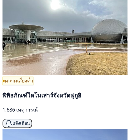
ความเสี่ยงต่ำ
พิพิธภัณฑ์ไดโนเสาร์จังหวัดฟูกูอิ
1,686 เหตุการณ์
แจ้งเตือน