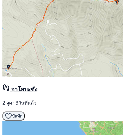
อาโอบะซัง
2 จุด · 3วันที่แล้ว
บันทึก