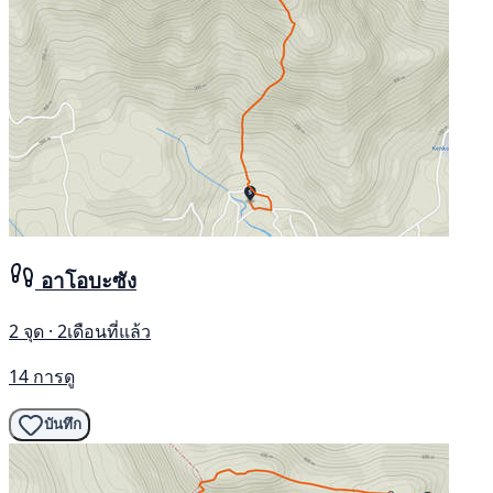
อาโอบะซัง
2 จุด · 2เดือนที่แล้ว
14 การดู
บันทึก