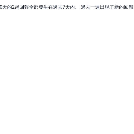
去30天的2起回報全部發生在過去7天內。 過去一週出現了新的回