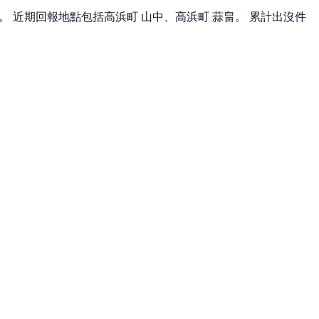
報。 近期回報地點包括高浜町 山中、高浜町 蒜畠。 累計出沒件