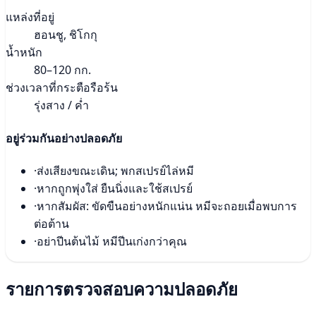
แหล่งที่อยู่
ฮอนชู, ชิโกกุ
น้ำหนัก
80–120 กก.
ช่วงเวลาที่กระตือรือร้น
รุ่งสาง / ค่ำ
อยู่ร่วมกันอย่างปลอดภัย
·
ส่งเสียงขณะเดิน; พกสเปรย์ไล่หมี
·
หากถูกพุ่งใส่ ยืนนิ่งและใช้สเปรย์
·
หากสัมผัส: ขัดขืนอย่างหนักแน่น หมีจะถอยเมื่อพบการ
ต่อต้าน
·
อย่าปีนต้นไม้ หมีปีนเก่งกว่าคุณ
รายการตรวจสอบความปลอดภัย