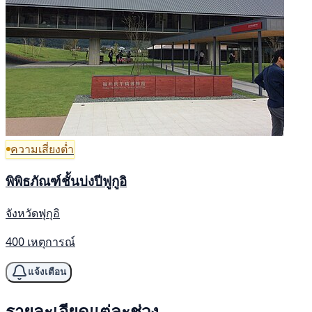
ความเสี่ยงต่ำ
พิพิธภัณฑ์ชั้นบ่งปีฟูกูอิ
จังหวัดฟุกุอิ
400 เหตุการณ์
แจ้งเตือน
รายละเอียดแต่ละช่วง