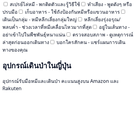
สเปรย์ไล่หมี - พกติดตัวและรู้วิธีใช้
ทำเสียง - พูดดังๆ หรือ
ปรบมือ
เก็บอาหาร - ใช้ถังป้องกันหมีหรือแขวนอาหาร
เดินเป็นกลุ่ม - หมีหลีกเลี่ยงกลุ่มใหญ่
หลีกเลี่ยงรุ่งอรุณ/
พลบค่ำ - ช่วงเวลาที่หมีเคลื่อนไหวมากที่สุด
อยู่ในเส้นทาง -
อย่าเข้าไปในพืชพันธุ์หนาแน่น
ตรวจสอบสภาพ - ดูเหตุการณ์
ล่าสุดก่อนออกเดินทาง
บอกใครสักคน - แชร์แผนการเดิน
ทางของคุณ
อุปกรณ์เดินป่าในญี่ปุ่น
อุปกรณ์รับมือหมีและเดินป่า คะแนนสูงบน Amazon และ
Rakuten