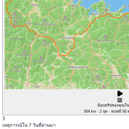
3D
ย้อนทริปของคุณใ
304 km
· 2 จุด
· พบหมี 50 ค
3
เหตุการณ์ใน 7 วันที่ผ่านมา