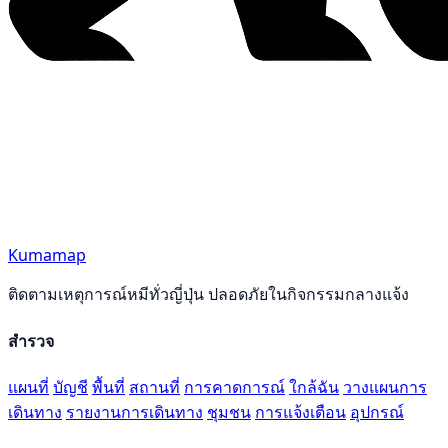
Kumamap
ติดตามเหตุการณ์หมีทั่วญี่ปุ่น ปลอดภัยในกิจกรรมกลางแจ้ง
สำรวจ
แผนที่
บัญชี
พื้นที่
สถานที่
การคาดการณ์
ใกล้ฉัน
วางแผนการ
เดินทาง
รายงานการเดินทาง
ชุมชน
การแจ้งเตือน
อุปกรณ์