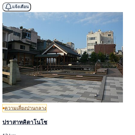
แจ้งเตือน
ความเสี่ยงปานกลาง
ปราสาทคิตาโนโช