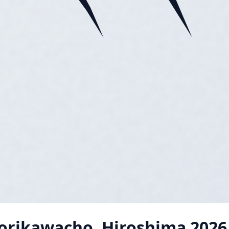
orikawacho, Hiroshima
2026