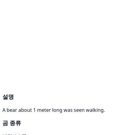
설명
A bear about 1 meter long was seen walking.
곰 종류