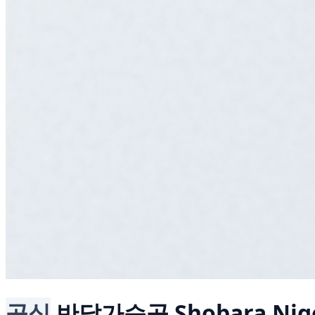
공식
반달가슴곰
Shobara Nig