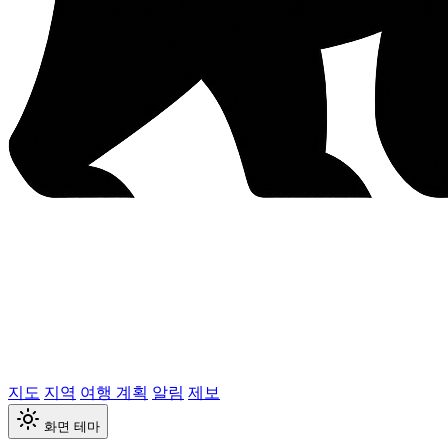
지도
지역
여행 계획
알림
제보
화면 테마