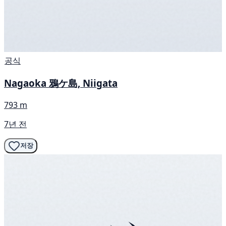
공식
Nagaoka 鴉ケ島, Niigata
793 m
7년 전
저장