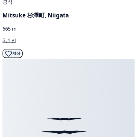
공식
Mitsuke 杉澤町, Niigata
665 m
6년 전
저장