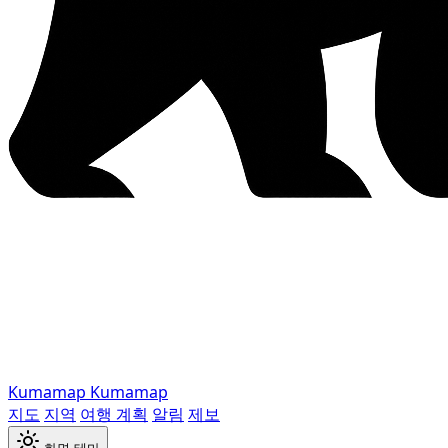
Kumamap
Kumamap
지도
지역
여행 계획
알림
제보