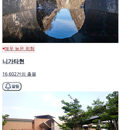
매우 높은 위험
니가타현
16,602건의 출몰
알림