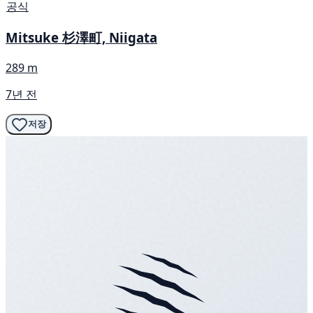
공식
Mitsuke 杉澤町, Niigata
289 m
7년 전
저장