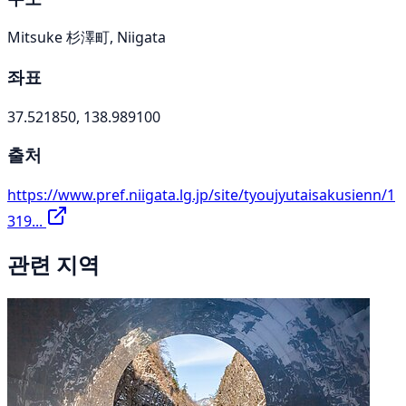
Mitsuke 杉澤町, Niigata
좌표
37.521850, 138.989100
출처
https://www.pref.niigata.lg.jp/site/tyoujyutaisakusienn/1
319...
관련 지역