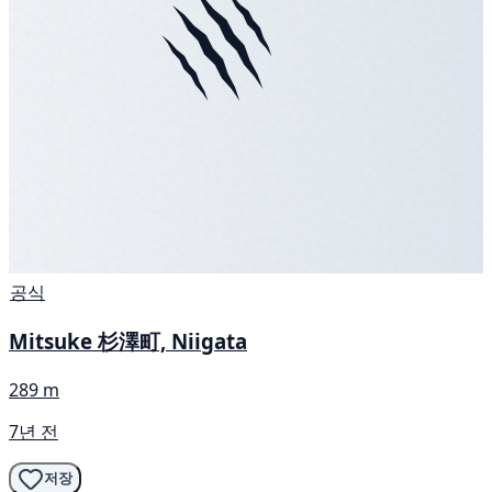
공식
Mitsuke 杉澤町, Niigata
289 m
7년 전
저장