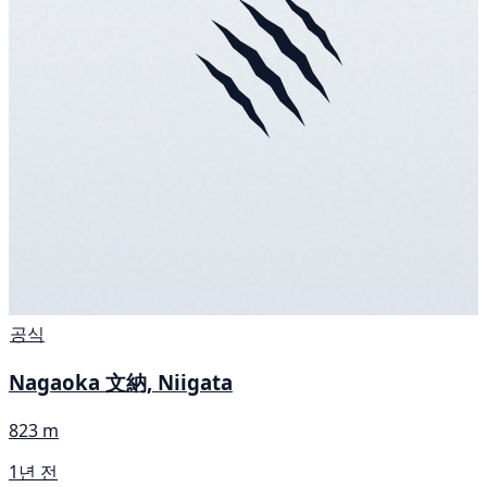
공식
Nagaoka 文納, Niigata
823 m
1년 전