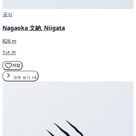
공식
Nagaoka 文納, Niigata
826 m
1년 전
저장
모두 보기
+4