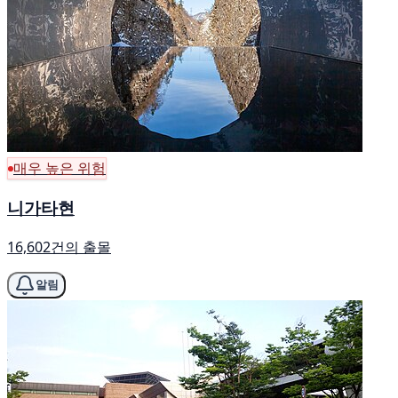
매우 높은 위험
니가타현
16,602건의 출몰
알림