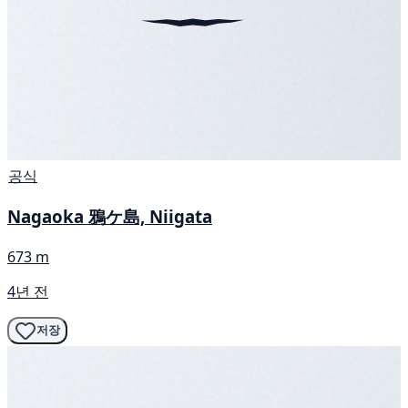
공식
Nagaoka 鴉ケ島, Niigata
673 m
4년 전
저장