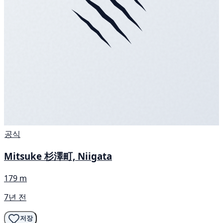
공식
Mitsuke 杉澤町, Niigata
179 m
7년 전
저장