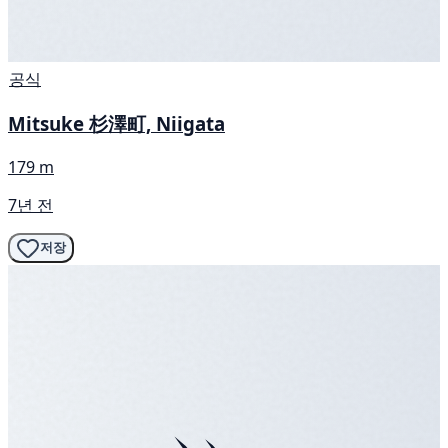
공식
Mitsuke 杉澤町, Niigata
179 m
7년 전
저장