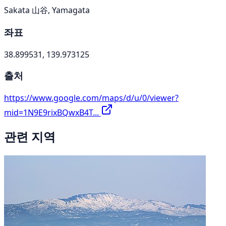
Sakata 山谷, Yamagata
좌표
38.899531, 139.973125
출처
https://www.google.com/maps/d/u/0/viewer?
mid=1N9E9rixBQwxB4T...
관련 지역