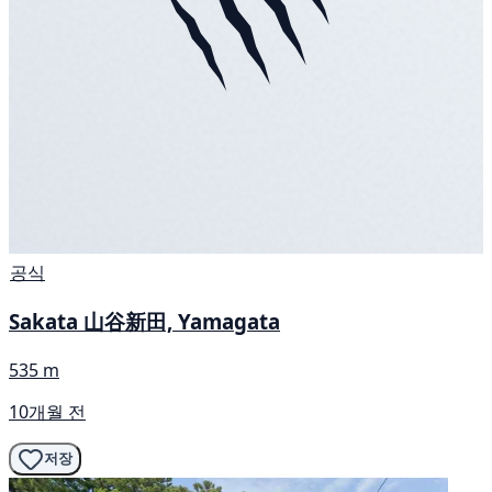
공식
Sakata 山谷新田, Yamagata
535 m
10개월 전
저장