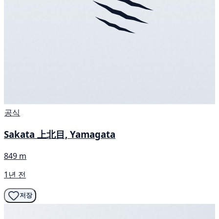
공식
Sakata 上北目, Yamagata
849 m
1년 전
저장