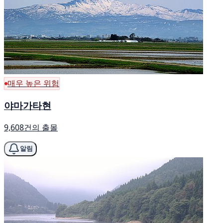
매우 높은 위험
야마가타현
9,608건의 출몰
알림