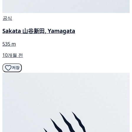
공식
Sakata 山谷新田, Yamagata
535 m
10개월 전
저장