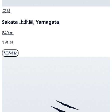
공식
Sakata 上北目, Yamagata
849 m
1년 전
저장