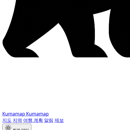
Kumamap
Kumamap
지도
지역
여행 계획
알림
제보