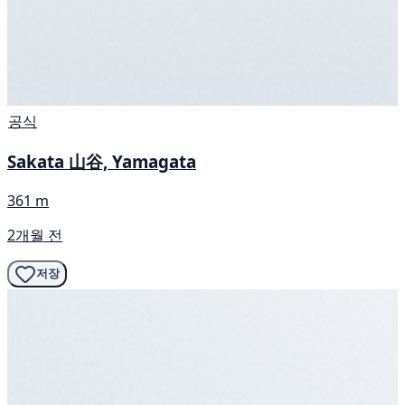
공식
Sakata 山谷, Yamagata
361 m
2개월 전
저장