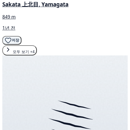
Sakata 上北目, Yamagata
849 m
1년 전
저장
모두 보기
+4