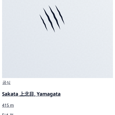
공식
Sakata 上北目, Yamagata
415 m
5년 전