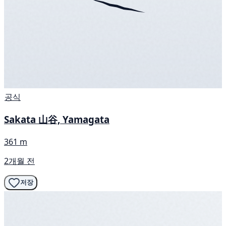
공식
Sakata 山谷, Yamagata
361 m
2개월 전
저장