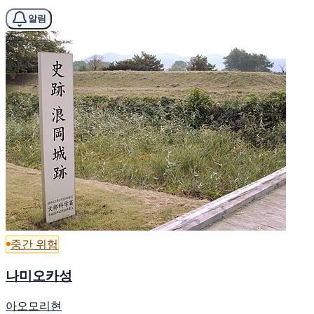
알림
중간 위험
나미오카성
아오모리현