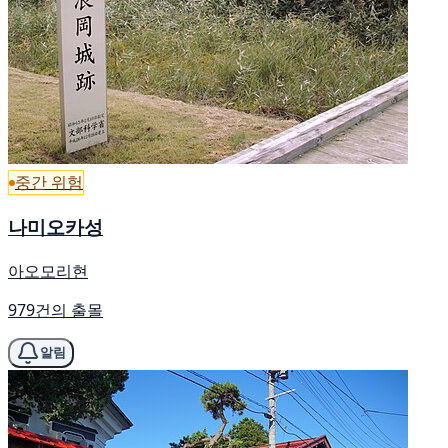
중간 위험
나미오카성
아오모리현
979건의 출몰
알림