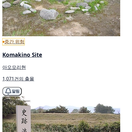
중간 위험
Komakino Site
아오모리현
1,071건의 출몰
알림