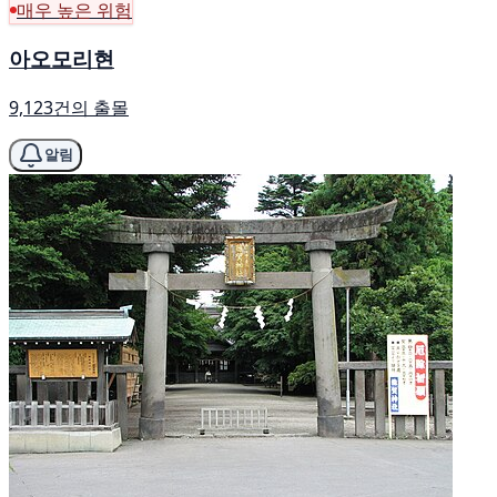
매우 높은 위험
아오모리현
9,123건의 출몰
알림