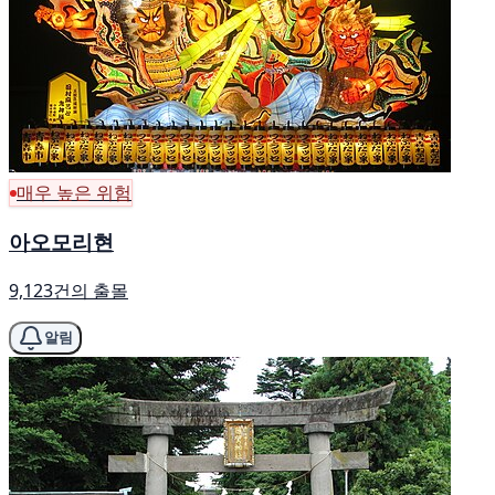
매우 높은 위험
아오모리현
9,123건의 출몰
알림