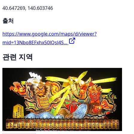
40.647269, 140.603746
출처
https://www.google.com/maps/d/viewer?
mid=13Nbo8EFxhx50lQsl4S...
관련 지역