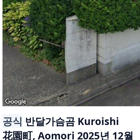
공식
반달가슴곰
Kuroishi
花園町, Aomori
2025년 12월