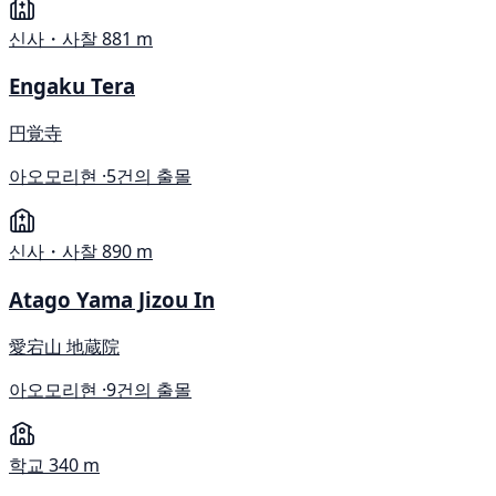
신사・사찰
881 m
Engaku Tera
円覚寺
아오모리현 ·
5건의 출몰
신사・사찰
890 m
Atago Yama Jizou In
愛宕山 地蔵院
아오모리현 ·
9건의 출몰
학교
340 m