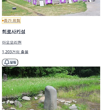
중간 위험
히로사키성
아오모리현
1,203건의 출몰
알림