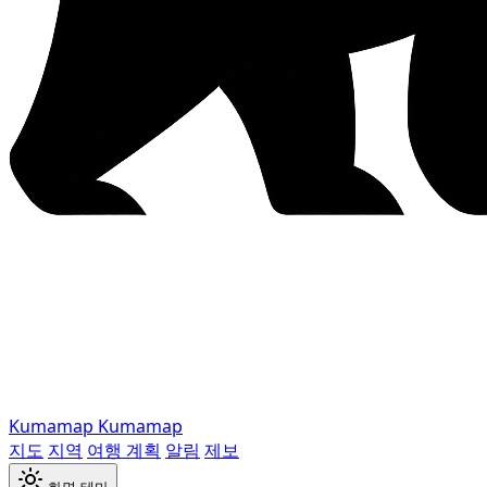
Kumamap
Kumamap
지도
지역
여행 계획
알림
제보