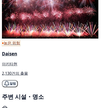
높은 위험
Daisen
아키타현
2,130건의 출몰
알림
주변 시설・명소