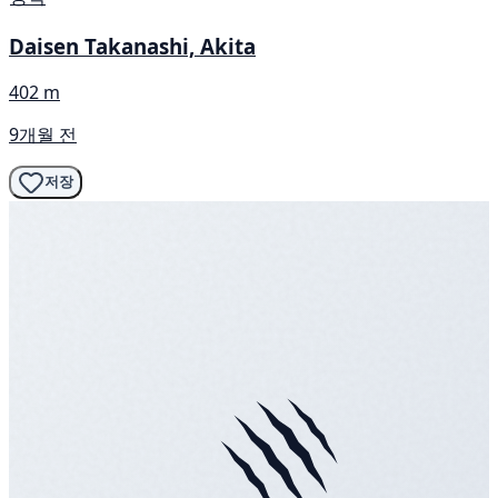
Daisen Takanashi, Akita
402 m
9개월 전
저장