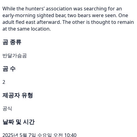
While the hunters’ association was searching for an
early-morning sighted bear, two bears were seen. One
adult fled east afterward. The other is thought to remain
at the same location.
곰 종류
반달가슴곰
곰 수
2
제공자 유형
공식
날짜 및 시간
2025년 5월 7일 수요일 오전 10:40