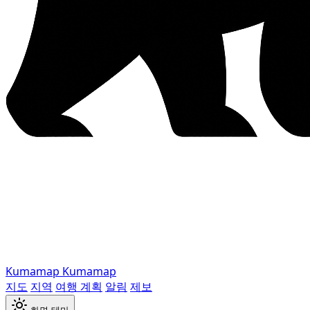
Kumamap
Kumamap
지도
지역
여행 계획
알림
제보