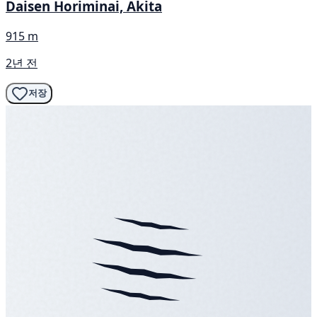
Daisen Horiminai, Akita
915 m
2년 전
저장