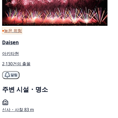
높은 위험
Daisen
아키타현
2,130건의 출몰
알림
주변 시설・명소
신사・사찰
83 m