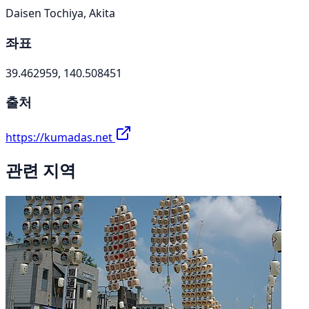
Daisen Tochiya, Akita
좌표
39.462959, 140.508451
출처
https://kumadas.net
관련 지역