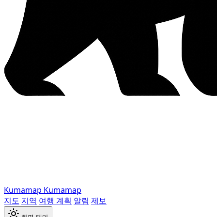
Kumamap
Kumamap
지도
지역
여행 계획
알림
제보