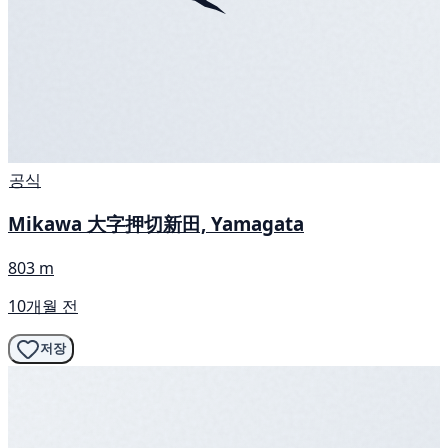
공식
Mikawa 大字押切新田, Yamagata
803 m
10개월 전
저장