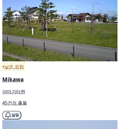
낮은 위험
Mikawa
야마가타현
45건의 출몰
알림