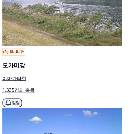
높은 위험
모가미강
야마가타현
1,335건의 출몰
알림