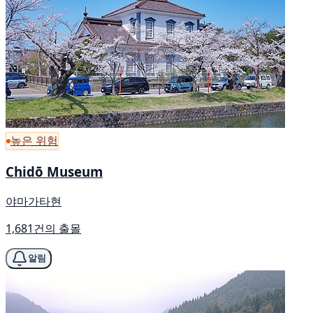
높은 위험
Chidō Museum
야마가타현
1,681건의 출몰
알림