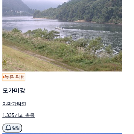
높은 위험
모가미강
야마가타현
1,335건의 출몰
알림