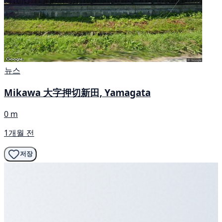
뉴스
Mikawa 大字押切新田, Yamagata
0 m
1개월 전
저장