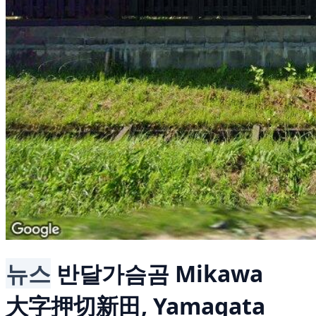
뉴스
반달가슴곰
Mikawa
大字押切新田, Yamagata