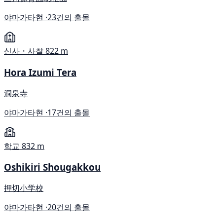
야마가타현 ·
23건의 출몰
신사・사찰
822 m
Hora Izumi Tera
洞泉寺
야마가타현 ·
17건의 출몰
학교
832 m
Oshikiri Shougakkou
押切小学校
야마가타현 ·
20건의 출몰