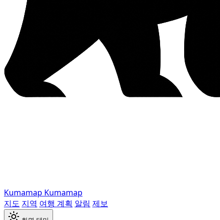
Kumamap
Kumamap
지도
지역
여행 계획
알림
제보