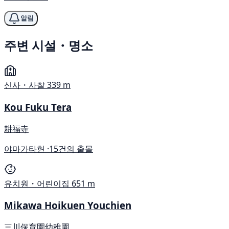
알림
주변 시설・명소
신사・사찰
339 m
Kou Fuku Tera
耕福寺
야마가타현 ·
15건의 출몰
유치원・어린이집
651 m
Mikawa Hoikuen Youchien
三川保育園幼稚園