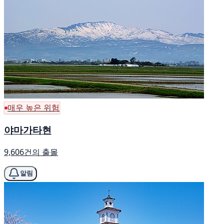
매우 높은 위험
야마가타현
9,606건의 출몰
알림