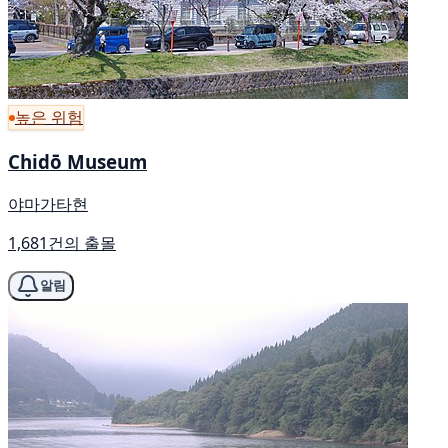
높은 위험
Chidō Museum
야마가타현
1,681건의 출몰
알림