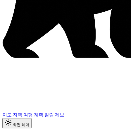
지도
지역
여행 계획
알림
제보
화면 테마