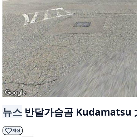
뉴스
반달가슴곰
Kudamatsu
저장