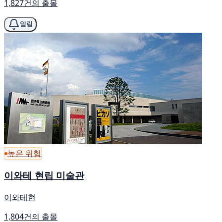
1,827건의 출몰
알림
높은 위험
이와테 현립 미술관
이와테현
1,804건의 출몰