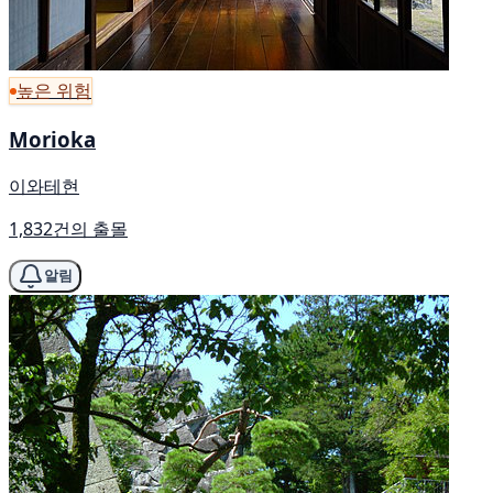
높은 위험
Morioka
이와테현
1,832건의 출몰
알림