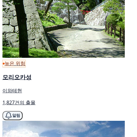
높은 위험
모리오카성
이와테현
1,827건의 출몰
알림