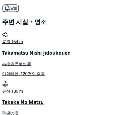
알림
주변 시설・명소
공원
154 m
Takamatsu Nishi Jidoukouen
高松西児童公園
이와테현 ·
120건의 출몰
유적
180 m
Tekake No Matsu
手掛の松