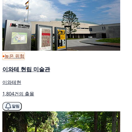
높은 위험
이와테 현립 미술관
이와테현
1,804건의 출몰
알림