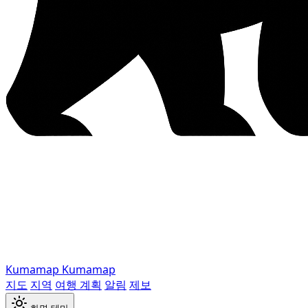
Kumamap
Kumamap
지도
지역
여행 계획
알림
제보