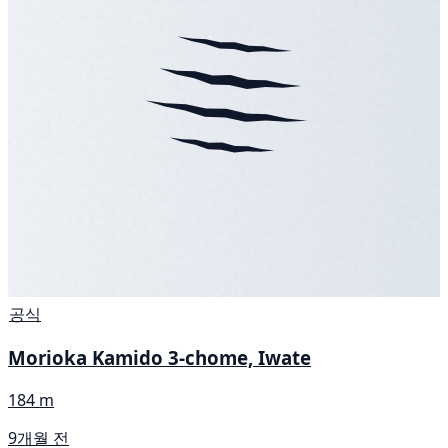
공식
Morioka Kamido 3-chome, Iwate
184 m
9개월 전