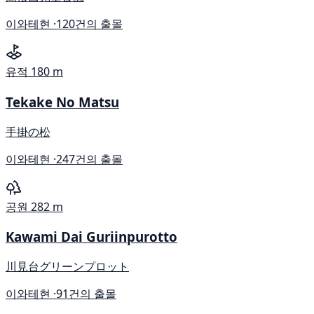
이와테현 ·
120건의 출몰
유적
180 m
Tekake No Matsu
手掛の松
이와테현 ·
247건의 출몰
공원
282 m
Kawami Dai Guriinpurotto
川見台グリーンプロット
이와테현 ·
91건의 출몰