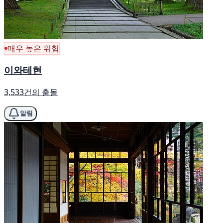
매우 높은 위험
이와테현
3,533건의 출몰
알림