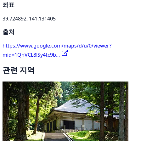
좌표
39.724892, 141.131405
출처
https://www.google.com/maps/d/u/0/viewer?
mid=1QnVCL8lSy4tc9b...
관련 지역