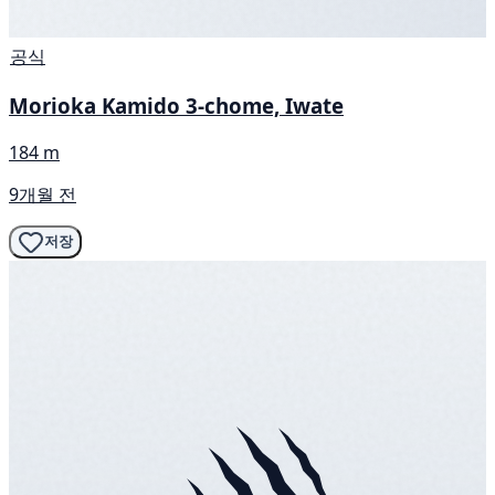
공식
Morioka Kamido 3-chome, Iwate
184 m
9개월 전
저장