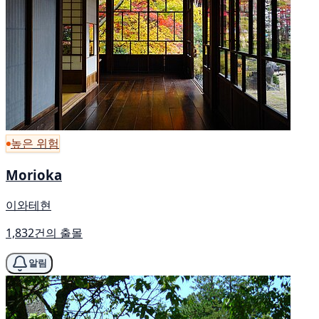
높은 위험
Morioka
이와테현
1,832건의 출몰
알림