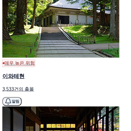
매우 높은 위험
이와테현
3,533건의 출몰
알림