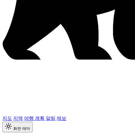
지도
지역
여행 계획
알림
제보
화면 테마