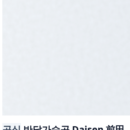
공식
반달가슴곰
Daisen 前田, 