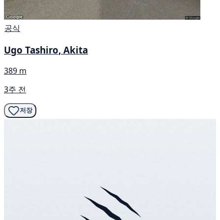
공식
Ugo Tashiro, Akita
389 m
3주 전
저장