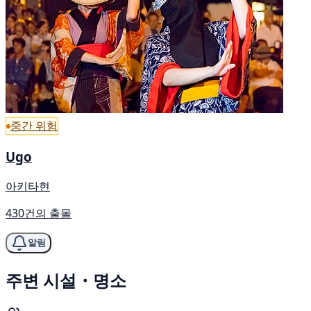
중간 위험
Ugo
아키타현
430건의 출몰
알림
주변 시설・명소