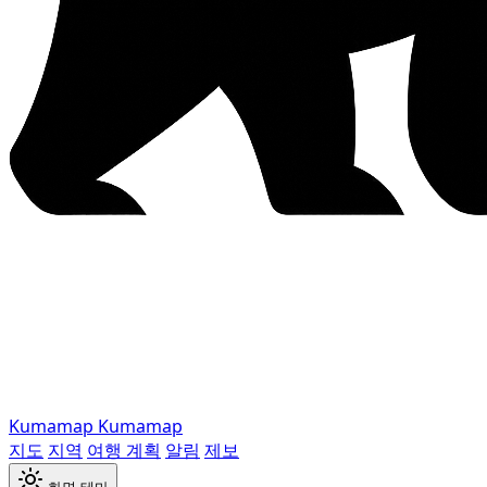
Kumamap
Kumamap
지도
지역
여행 계획
알림
제보