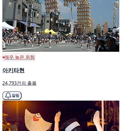
매우 높은 위험
아키타현
24,793건의 출몰
알림