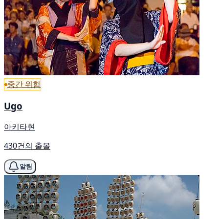
중간 위험
Ugo
아키타현
430건의 출몰
알림