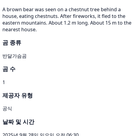
A brown bear was seen on a chestnut tree behind a
house, eating chestnuts. After fireworks, it fled to the
eastern mountains. About 1.2 m long. About 15 m to the
nearest house.
곰 종류
반달가슴곰
곰 수
1
제공자 유형
공식
날짜 및 시간
2025년 9월 28일 일요일 오전 06:30