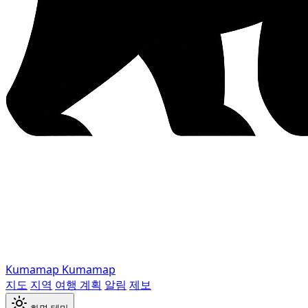
Kumamap
Kumamap
지도
지역
여행 계획
알림
제보