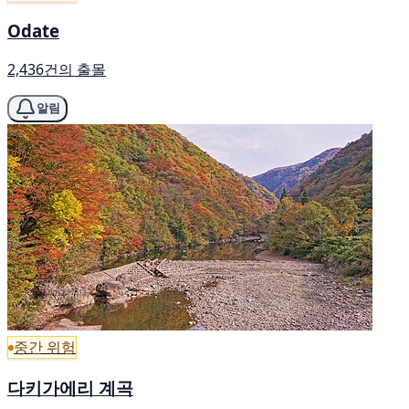
Odate
2,436건의 출몰
알림
중간 위험
다키가에리 계곡