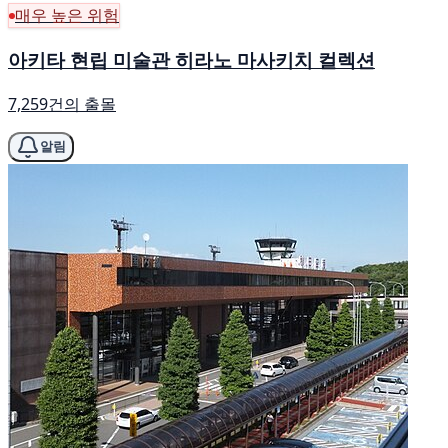
매우 높은 위험
아키타 현립 미술관 히라노 마사키치 컬렉션
7,259건의 출몰
알림