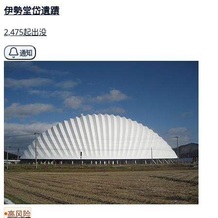
伊勢堂岱遺蹟
2,475起出没
通知
高风险