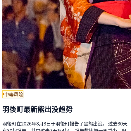
中等风险
羽後町最新熊出没趋势
羽後町在2026年8月3日于羽後町报告了黑熊出没。 过去30天
有30起报告，其中过去7天有4起。 报告数比前一周减少，但