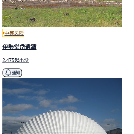
中等风险
伊勢堂岱遺蹟
2,475起出没
通知