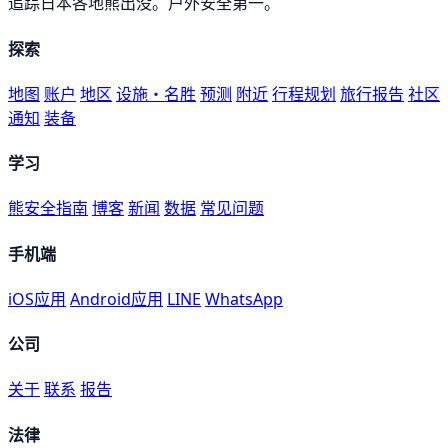
追踪日本各地熊出没。户外安全第一。
探索
地图
账户
地区
设施・名胜
预测
附近
行程规划
旅行报告
社区
通知
装备
学习
熊安全指南
博客
新闻
数据
常见问题
手机端
iOS应用
Android应用
LINE
WhatsApp
公司
关于
联系
报告
法律