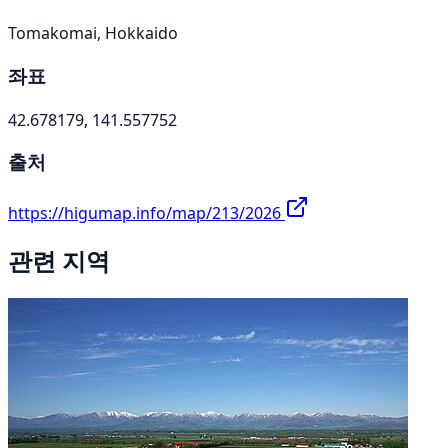
Tomakomai, Hokkaido
좌표
42.678179, 141.557752
출처
https://higumap.info/map/213/2026
관련 지역