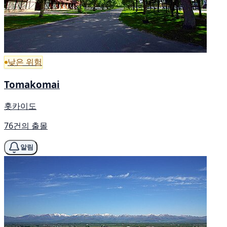
낮은 위험
Tomakomai
홋카이도
76건의 출몰
알림