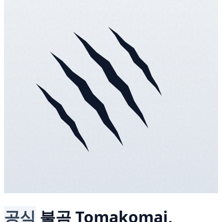
공식
불곰
Tomakomai,