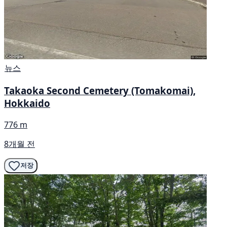
뉴스
Takaoka Second Cemetery (Tomakomai),
Hokkaido
776 m
8개월 전
저장