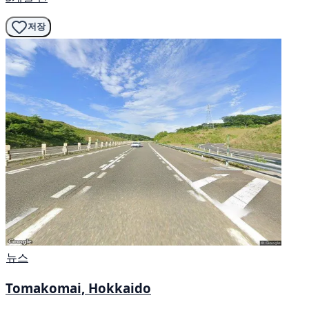
저장
뉴스
Tomakomai, Hokkaido