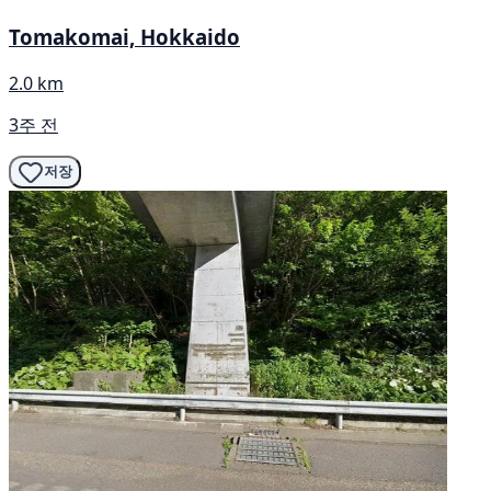
Tomakomai, Hokkaido
2.0 km
3주 전
저장