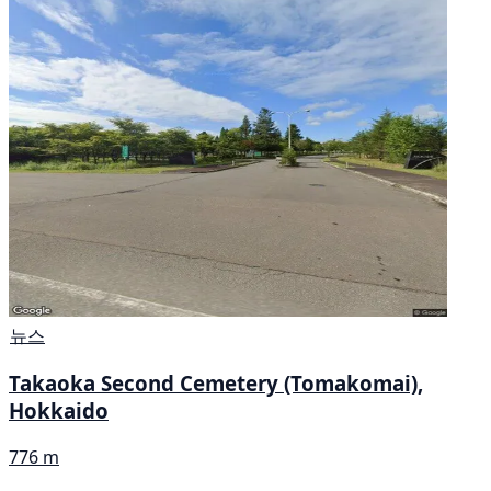
뉴스
Takaoka Second Cemetery (Tomakomai),
Hokkaido
776 m