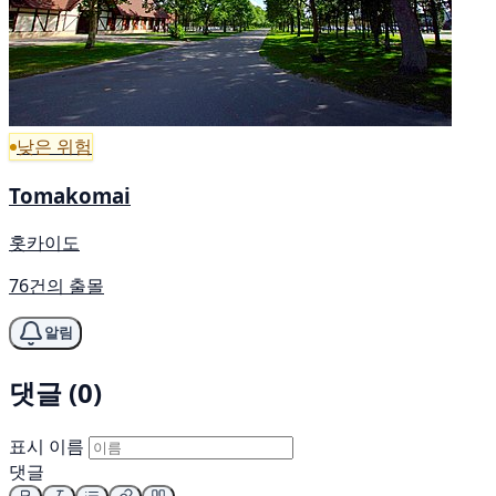
낮은 위험
Tomakomai
홋카이도
76건의 출몰
알림
댓글 (0)
표시 이름
댓글