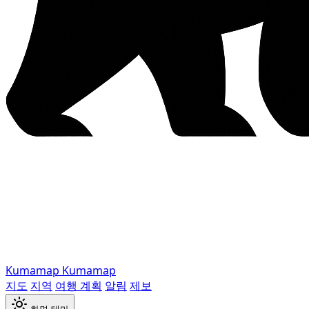
Kumamap
Kumamap
지도
지역
여행 계획
알림
제보